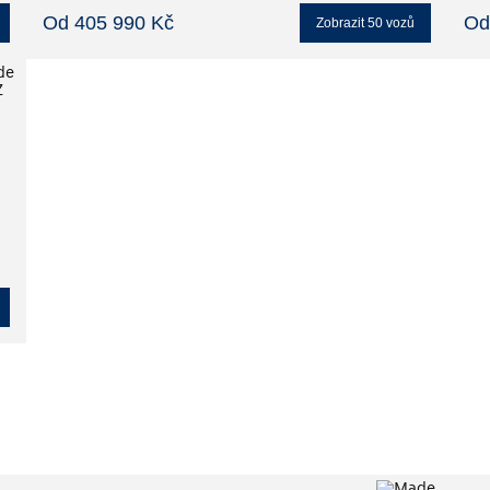
Od 405 990 Kč
Od
Zobrazit
50
vozů