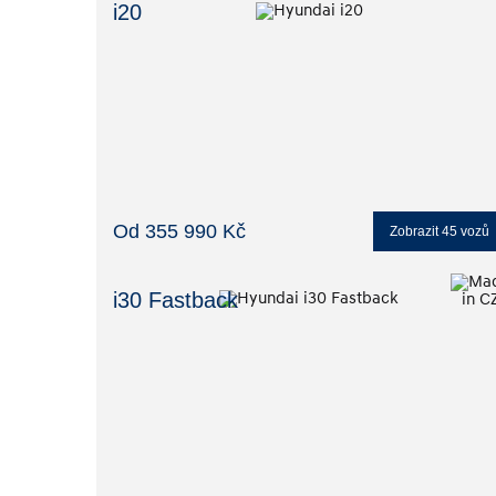
i20
Od 355 990 Kč
Zobrazit
45
vozů
i30 Fastback