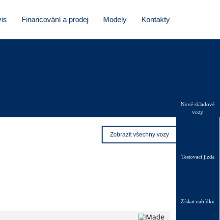
is
Financování a prodej
Modely
Kontakty
Nové skladové
vozy
Zobrazit všechny vozy
Testovací jízda
Získat nabídku