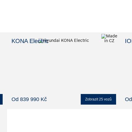
KONA Electric
IO
Od 839 990 Kč
Od
Zobrazit
25
vozů