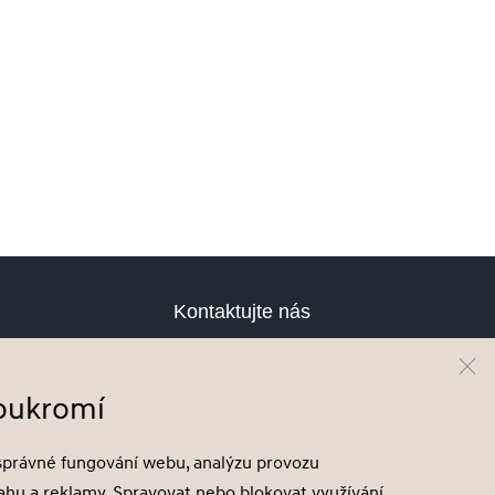
Kontaktujte nás
Testovací jízda
Cenová nabídka
soukromí
Odběr novinek
Hyundai Finance
správné fungování webu, analýzu provozu
sahu a reklamy. Spravovat nebo blokovat využívání