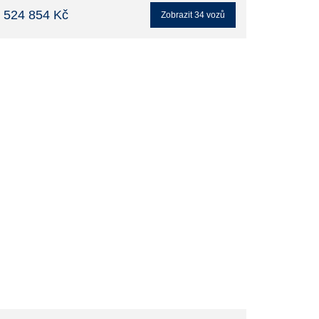
 524 854 Kč
Zobrazit
34
vozů