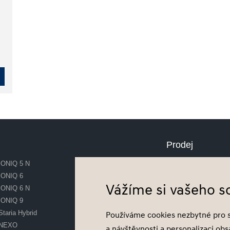
Prodej
IONIQ 5 N
Skladové vozy
IONIQ 6
Předváděcí vozy
Vážíme si vašeho 
IONIQ 6 N
Ojeté vozy
IONIQ 9
Financování vozu
Staria Hybrid
Akční nabídky
Používáme cookies nezbytné pro 
NEXO
a návštěvnosti a personalizaci ob