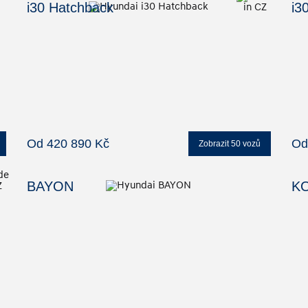
i30 Hatchback
i3
Od 420 890 Kč
Od
Zobrazit
50
vozů
BAYON
K