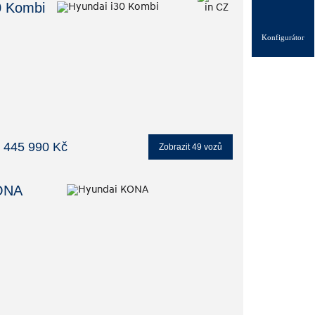
0 Kombi
Konfigurátor
 445 990 Kč
Zobrazit
49
vozů
ONA