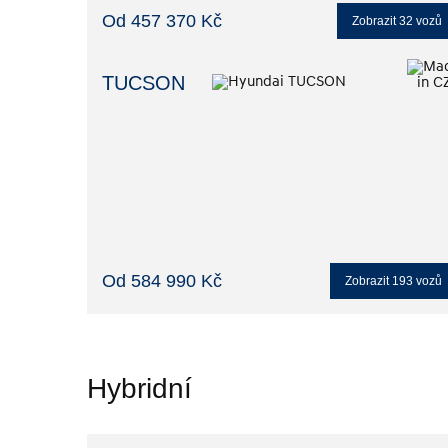
Od 457 370 Kč
Zobrazit
32
vozů
TUCSON
Od 584 990 Kč
Zobrazit
193
vozů
Hybridní