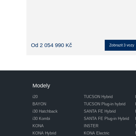
Od 2 054 990 Kč
Zobrazit
3
vozy
Modely
i20
TUCSON Hybrid
BAYON
TUCSON Plug-in hybrid
i30 Hatchback
SANTA FE Hybrid
i30 Kombi
SANTA FE Plug-in Hybrid
KONA
INSTER
KONA Hybrid
KONA Electric