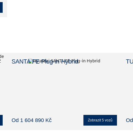
SANTA FE Plug-in Hybrid
TU
Od 1 604 890 Kč
Od
Zobrazit
5
vozů