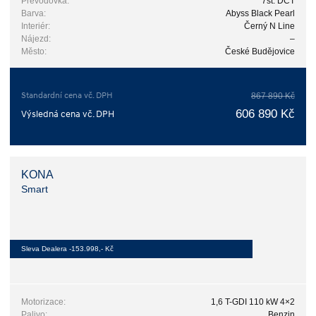
Převodovka:
7st. DCT
Barva:
Abyss Black Pearl
Interiér:
Černý N Line
Nájezd:
–
Město:
České Budějovice
Standardní cena vč. DPH
867 890 Kč
606 890 Kč
Výsledná cena vč. DPH
KONA
Smart
Sleva Dealera -153.998,- Kč
Motorizace:
1,6 T-GDI 110 kW 4×2
Palivo:
Benzin