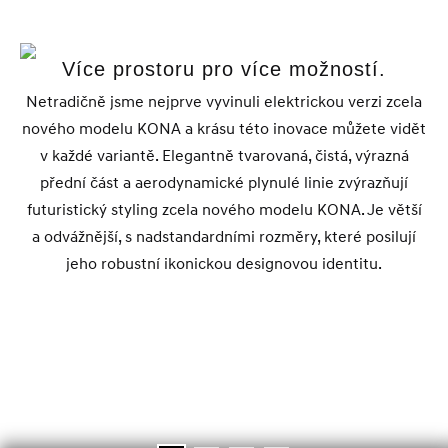
Více prostoru pro více možností.
Netradičně jsme nejprve vyvinuli elektrickou verzi zcela
nového modelu KONA a krásu této inovace můžete vidět
v každé variantě. Elegantně tvarovaná, čistá, výrazná
přední část a aerodynamické plynulé linie zvýrazňují
futuristický styling zcela nového modelu KONA. Je větší
a odvážnější, s nadstandardními rozměry, které posilují
jeho robustní ikonickou designovou identitu.