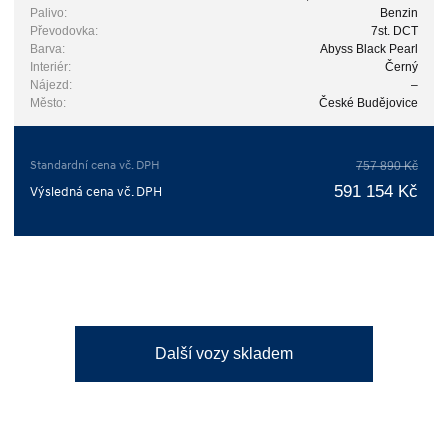
Palivo:
Benzin
Převodovka:
7st. DCT
Barva:
Abyss Black Pearl
Interiér:
Černý
Nájezd:
–
Město:
České Budějovice
Standardní cena vč. DPH
757 890 Kč
591 154 Kč
Výsledná cena vč. DPH
Další vozy skladem