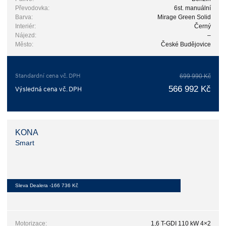
Převodovka:
6st. manuální
Barva:
Mirage Green Solid
Interiér:
Černý
Nájezd:
–
Město:
České Budějovice
Standardní cena vč. DPH
699 990 Kč
566 992 Kč
Výsledná cena vč. DPH
KONA
Smart
Sleva Dealera -166 736 Kč
Motorizace:
1,6 T-GDI 110 kW 4×2