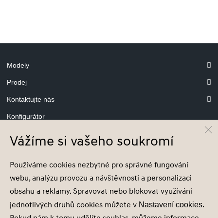
Modely
Prodej
Kontaktujte nás
Konfigurátor
Vážíme si vašeho soukromí
Používáme cookies nezbytné pro správné fungování
© Hyundai Motor Czech s.r.o.
Infocentrum
800 800 900
webu, analýzu provozu a návštěvnosti a personalizaci
obsahu a reklamy. Spravovat nebo blokovat využívání
Společnost je zapsána v obchodním rejstříku vedeném u Městského soudu v
jednotlivých druhů cookies můžete v
.
Nastavení cookies
Praze, oddíl C, vložka 202215, IČ 29127289