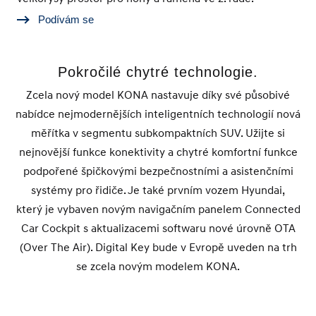
Podívám se
Pokročilé chytré technologie.
Zcela nový model KONA nastavuje díky své působivé
nabídce nejmodernějších inteligentních technologií nová
měřítka v segmentu subkompaktních SUV. Užijte si
nejnovější funkce konektivity a chytré komfortní funkce
podpořené špičkovými bezpečnostními a asistenčními
systémy pro řidiče. Je také prvním vozem Hyundai,
který je vybaven novým navigačním panelem Connected
Car Cockpit s aktualizacemi softwaru nové úrovně OTA
(Over The Air). Digital Key bude v Evropě uveden na trh
se zcela novým modelem KONA.