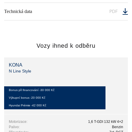
PDF
Technická data
Vozy ihned k odběru
KONA
N Line Style
Bonus při financování -30 000 Kč
Výkupní bonus -20 000 Kč
Hyundai Prémie -42 000 Kč
Motorizace:
1,6 T-GDI 132 kW 4×2
Palivo:
Benzin