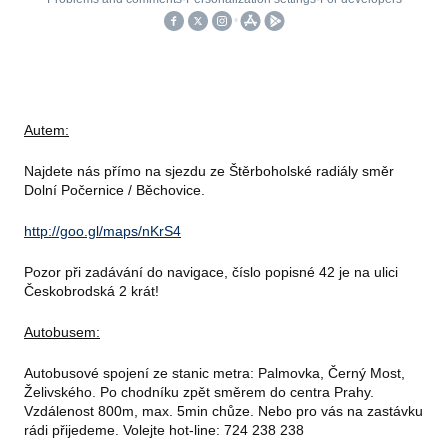
Autem:
Najdete nás přímo na sjezdu ze Štěrboholské radiály směr
Dolní Počernice / Běchovice.
http://goo.gl/maps/nKrS4
Pozor při zadávání do navigace, číslo popisné 42 je na ulici
Českobrodská 2 krát!
Autobusem:
Autobusové spojení ze stanic metra: Palmovka, Černý Most,
Želivského. Po chodníku zpět směrem do centra Prahy.
Vzdálenost 800m, max. 5min chůze. Nebo pro vás na zastávku
rádi přijedeme. Volejte hot-line: 724 238 238