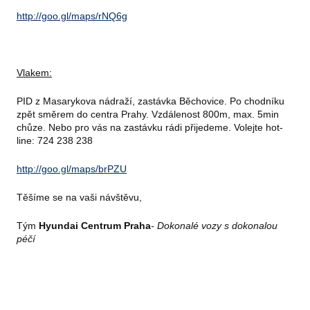
http://goo.gl/maps/rNQ6g
Vlakem:
PID z Masarykova nádraží, zastávka Běchovice. Po chodníku
zpět směrem do centra Prahy. Vzdálenost 800m, max. 5min
chůze. Nebo pro vás na zastávku rádi přijedeme. Volejte hot-
line: 724 238 238
http://goo.gl/maps/brPZU
Těšíme se na vaši návštěvu,
Tým
Hyundai Centrum Praha
- Dokonalé vozy s dokonalou
péčí