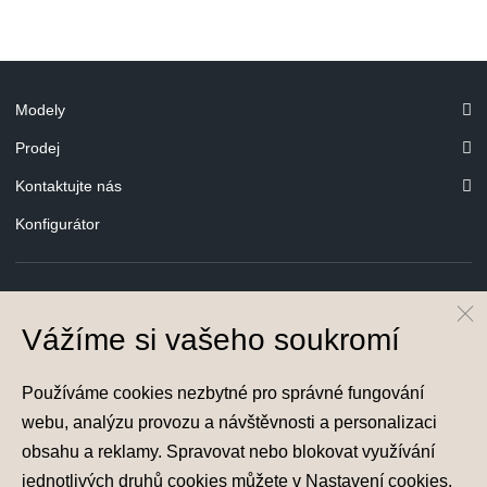
Modely
Prodej
Kontaktujte nás
Konfigurátor
Vážíme si vašeho soukromí
© Hyundai Motor Czech s.r.o.
Infocentrum
800 800 900
Používáme cookies nezbytné pro správné fungování
Společnost je zapsána v obchodním rejstříku vedeném u Městského soudu v
webu, analýzu provozu a návštěvnosti a personalizaci
Praze, oddíl C, vložka 202215, IČ 29127289
obsahu a reklamy. Spravovat nebo blokovat využívání
jednotlivých druhů cookies můžete v
Nastavení cookies
.