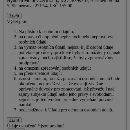
Hyundai Motor Czech s.r.o., IČO 28399757, se sídlem Praha
5, Siemensova 2717/4, PSČ 155 00.
Zavřít
Výčet práv
Na přístup k osobním údajům;
na opravu či doplnění nepřesných nebo nepravdivých
osobních údajů;
na výmaz osobních údajů, nejsou-li již osobní údaje
potřebné pro účely, pro které byly shromážděny či jinak
zpracovány, anebo zjistí-li se, že byly zpracovávány
protiprávně;
na omezení zpracování osobních údajů;
na přenositelnost údajů;
vznést námitku, po níž zpracování osobních údajů bude
ukončeno, neprokáže-li se, že existují závažné
oprávněné důvody pro zpracování, jež převažují nad
zájmy subjektu údajů nebo jeho právy a svobodami,
zejména, je-li důvodem případné vymáhání právních
nároků;
podat stížnost k Úřadu pro ochranu osobních údajů.
Zavřít
Údaje označené * jsou povinné