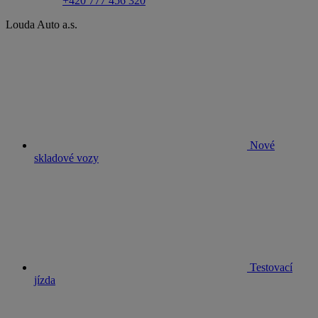
+420 777 456 320
Louda Auto a.s.
Nové
skladové vozy
Testovací
jízda