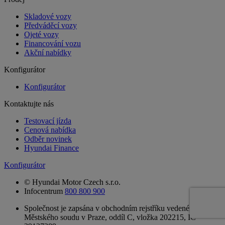
Skladové vozy
Předváděcí vozy
Ojeté vozy
Financování vozu
Akční nabídky
Konfigurátor
Konfigurátor
Kontaktujte nás
Testovací jízda
Cenová nabídka
Odběr novinek
Hyundai Finance
Konfigurátor
© Hyundai Motor Czech s.r.o.
Infocentrum
800 800 900
Společnost je zapsána v obchodním rejstříku vedeném u
Městského soudu v Praze, oddíl C, vložka 202215, IČ