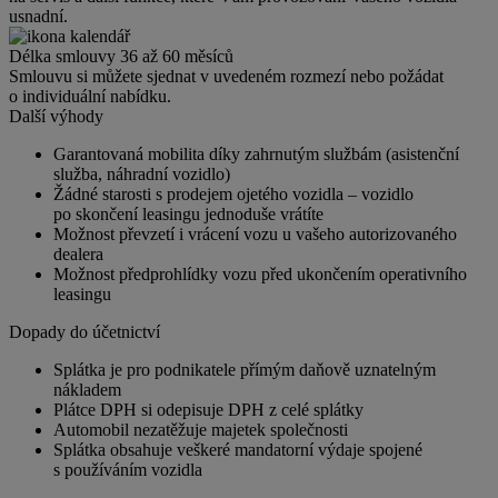
usnadní.
Délka smlouvy 36 až 60 měsíců
Smlouvu si můžete sjednat v uvedeném rozmezí nebo požádat
o individuální nabídku.
Další výhody
Garantovaná mobilita díky zahrnutým službám (asistenční
služba, náhradní vozidlo)
Žádné starosti s prodejem ojetého vozidla – vozidlo
po skončení leasingu jednoduše vrátíte
Možnost převzetí i vrácení vozu u vašeho autorizovaného
dealera
Možnost předprohlídky vozu před ukončením operativního
leasingu
Dopady do účetnictví
Splátka je pro podnikatele přímým daňově uznatelným
nákladem
Plátce DPH si odepisuje DPH z celé splátky
Automobil nezatěžuje majetek společnosti
Splátka obsahuje veškeré mandatorní výdaje spojené
s používáním vozidla