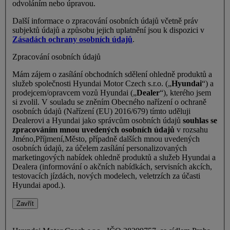
odvoláním nebo úpravou.
Další informace o zpracování osobních údajů včetně práv
subjektů údajů a způsobu jejich uplatnění jsou k dispozici v
Zásadách ochrany osobních údajů
.
Zpracování osobních údajů
Mám zájem o zasílání obchodních sdělení ohledně produktů a
služeb společnosti Hyundai Motor Czech s.r.o. („
Hyundai
“) a
prodejcem/opravcem vozů Hyundai („
Dealer
“), kterého jsem
si zvolil. V souladu se zněním Obecného nařízení o ochraně
osobních údajů (Nařízení (EU) 2016/679) tímto uděluji
Dealerovi a Hyundai jako správcům osobních údajů
souhlas se
zpracováním mnou uvedených osobních údajů
v rozsahu
Jméno,Příjmení,Město, případně dalších mnou uvedených
osobních údajů, za účelem zasílání personalizovaných
marketingových nabídek ohledně produktů a služeb Hyundai a
Dealera (informování o akčních nabídkách, servisních akcích,
testovacích jízdách, nových modelech, veletrzích za účasti
Hyundai apod.).
Zavřít