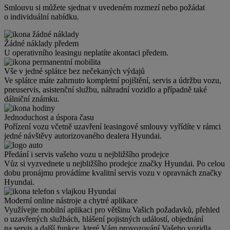
Smlouvu si můžete sjednat v uvedeném rozmezí nebo požádat
o individuální nabídku.
Žádné náklady předem
U operativního leasingu neplatíte akontaci předem.
Vše v jedné splátce bez nečekaných výdajů
Ve splátce máte zahrnuto kompletní pojištění, servis a údržbu vozu,
pneuservis, asistenční službu, náhradní vozidlo a případně také
dálniční známku.
Jednoduchost a úspora času
Pořízení vozu včetně uzavření leasingové smlouvy vyřídíte v rámci
jedné návštěvy autorizovaného dealera Hyundai.
Předání i servis vašeho vozu u nejbližšího prodejce
Vůz si vyzvednete u nejbližšího prodejce značky Hyundai. Po celou
dobu pronájmu provádíme kvalitní servis vozu v opravnách značky
Hyundai.
Moderní online nástroje a chytré aplikace
Využívejte mobilní aplikaci pro většinu Vašich požadavků, přehled
o uzavřených službách, hlášení pojistných událostí, objednání
na servis a další funkce, které Vám provozování Vašeho vozidla