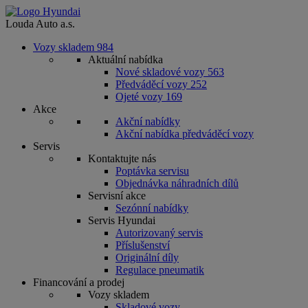
Louda Auto a.s.
Vozy skladem
984
Aktuální nabídka
Nové skladové vozy
563
Předváděcí vozy
252
Ojeté vozy
169
Akce
Akční nabídky
Akční nabídka předváděcí vozy
Servis
Kontaktujte nás
Poptávka servisu
Objednávka náhradních dílů
Servisní akce
Sezónní nabídky
Servis Hyundai
Autorizovaný servis
Příslušenství
Originální díly
Regulace pneumatik
Financování a prodej
Vozy skladem
Skladové vozy