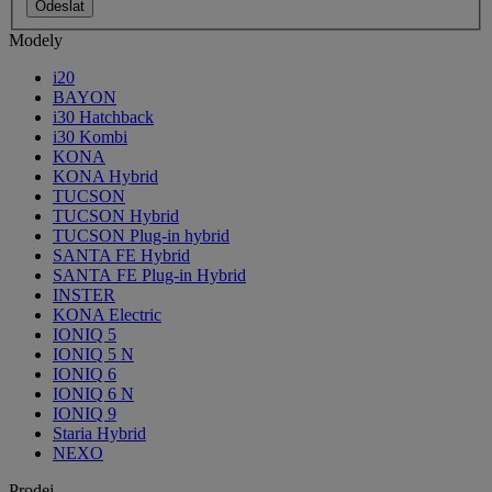
Odeslat
Modely
i20
BAYON
i30 Hatchback
i30 Kombi
KONA
KONA Hybrid
TUCSON
TUCSON Hybrid
TUCSON Plug-in hybrid
SANTA FE Hybrid
SANTA FE Plug-in Hybrid
INSTER
KONA Electric
IONIQ 5
IONIQ 5 N
IONIQ 6
IONIQ 6 N
IONIQ 9
Staria Hybrid
NEXO
Prodej