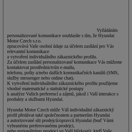
Vyžádáním
personalizované komunikace souhlasíte s tím, že Hyundai
Motor Czech s.r.o.
zpracovává Vaše osobní údaje za účelem zasílání pro Vás
relevantní komunikace
a vytvoření individuálního zákaznického profilu.
Za účelem zasílání personalizované komunikace Vás můžeme
kontaktovat prostřednictvím e-mailu,
telefonu, pošty a/nebo dalších komunikačních kanálů (SMS,
služby messenger nebo online chat).
K vytvoření individuálního zákaznického profilu použijeme
vhodné matematické a statistické postupy
k analýze Vašich preferencí a zájmů, jakož i Vaší interakce s
produkty a službami Hyundai.
Hyundai Motor Czech může Váš individuální zákaznický
profil předávat také společnostem a partnerům Hyundai
a autorizované síti prodejců/opravců Hyundai (buď Vámi
vybranému preferovanému prodejci,
nebo regionálnímu prodejci ve Vaší blízkosti), kteří Vaše