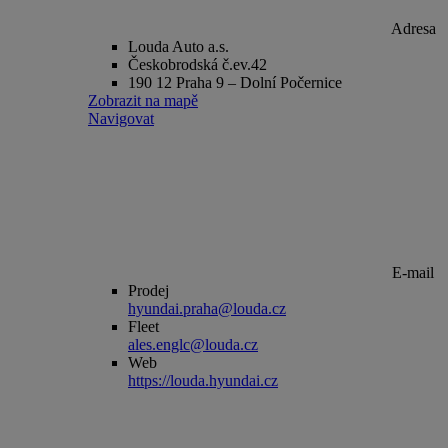
Adresa
Louda Auto a.s.
Českobrodská č.ev.42
190 12 Praha 9 – Dolní Počernice
Zobrazit na mapě
Navigovat
E-mail
Prodej
hyundai.praha@louda.cz
Fleet
ales.englc@louda.cz
Web
https://louda.hyundai.cz