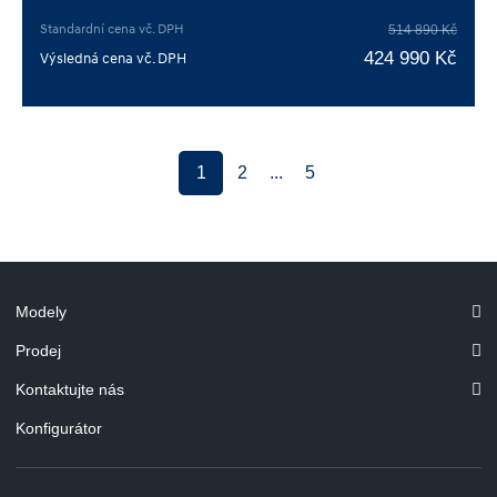
Standardní cena vč. DPH
514 890 Kč
424 990 Kč
Výsledná cena vč. DPH
1
2
...
5
Modely
Prodej
Kontaktujte nás
Konfigurátor