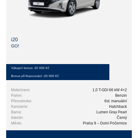
i20
GO!
Výkupní bonus -20 000 Kč
Bonus při financování -20 000 Kč
Motorizace:
1,0 T-GDI 66 kW 4×2
Palivo:
Benzin
Převodovka:
6st. manuální
Karoserie:
Hatchback
Barva:
Lumen Gray Pearl
Interiér:
Černý
Město:
Praha 9 – Dolní Počernice