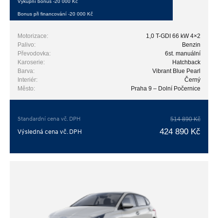
Výkupní bonus -20 000 Kč
Bonus při financování -20 000 Kč
Motorizace:
1,0 T-GDI 66 kW 4×2
Palivo:
Benzin
Převodovka:
6st. manuální
Karoserie:
Hatchback
Barva:
Vibrant Blue Pearl
Interiér:
Černý
Město:
Praha 9 – Dolní Počernice
Standardní cena vč. DPH
514 890 Kč
424 890 Kč
Výsledná cena vč. DPH