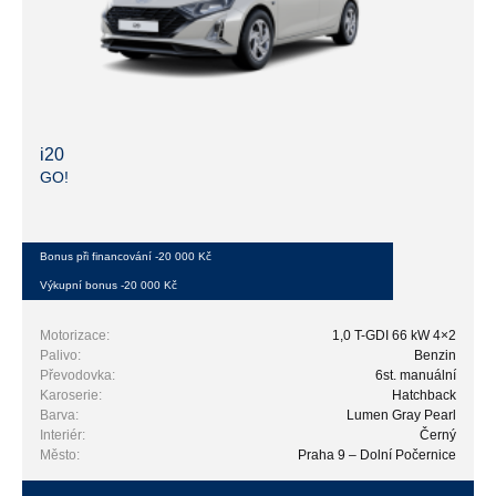
i20
GO!
Bonus při financování -20 000 Kč
Výkupní bonus -20 000 Kč
Motorizace:
1,0 T-GDI 66 kW 4×2
Palivo:
Benzin
Převodovka:
6st. manuální
Karoserie:
Hatchback
Barva:
Lumen Gray Pearl
Interiér:
Černý
Město:
Praha 9 – Dolní Počernice