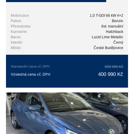
Motorizace:
1,0 T-GDI 66 kW 4×2
Palivo:
Benzin
Převodovka:
6st. manuální
Karoserie:
Hatchback
Barva:
Lucid Lime Metallic
Interiér:
Černý
Město:
České Budějovice
Standardní cena vč. DPH
500 990 Kč
400 990 Kč
Výsledná cena vč. DPH