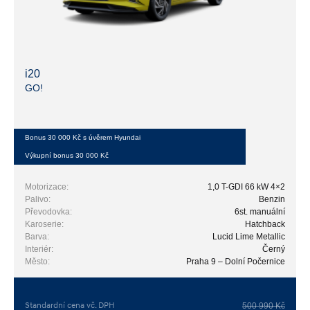
i20
GO!
Bonus 30 000 Kč s úvěrem Hyundai
Výkupní bonus 30 000 Kč
Motorizace:
1,0 T-GDI 66 kW 4×2
Palivo:
Benzin
Převodovka:
6st. manuální
Karoserie:
Hatchback
Barva:
Lucid Lime Metallic
Interiér:
Černý
Město:
Praha 9 – Dolní Počernice
Standardní cena vč. DPH
500 990 Kč