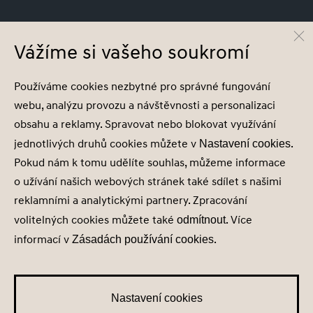
© Hyundai Motor Czech s.r.o.
Infocentrum
800 800 900
Vážíme si vašeho soukromí
Společnost je zapsána v obchodním rejstříku vedeném u Městského soudu v
Používáme cookies nezbytné pro správné fungování
Praze, oddíl C, vložka 202215, IČ 29127289
webu, analýzu provozu a návštěvnosti a personalizaci
obsahu a reklamy. Spravovat nebo blokovat využívání
jednotlivých druhů cookies můžete v
.
Nastavení cookies
Pokud nám k tomu udělíte souhlas, můžeme informace
Nastavení cookies
o užívání našich webových stránek také sdílet s našimi
Zásady zpracování osobních údajů
reklamními a analytickými partnery. Zpracování
Seznam příjemců
volitelných cookies můžete také
. Více
Správa souhlasů
odmítnout
Obchodní údaje
informací v
.
Zásadách používání cookies
Obchodní podmínky
Nastavení cookies