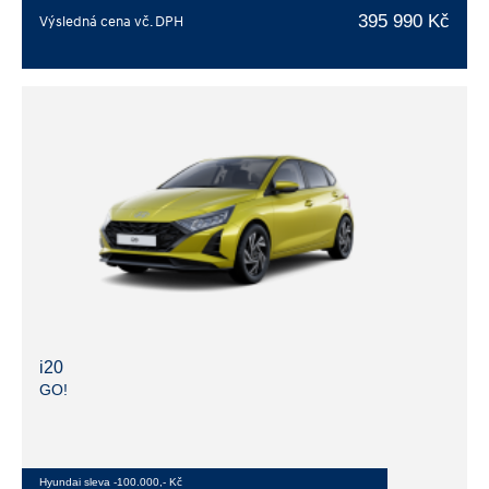
395 990 Kč
Výsledná cena vč. DPH
i20
GO!
Hyundai sleva -100.000,- Kč