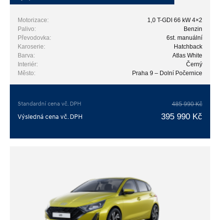
Motorizace:
1,0 T-GDI 66 kW 4×2
Palivo:
Benzin
Převodovka:
6st. manuální
Karoserie:
Hatchback
Barva:
Atlas White
Interiér:
Černý
Město:
Praha 9 – Dolní Počernice
Standardní cena vč. DPH
485 990 Kč
395 990 Kč
Výsledná cena vč. DPH