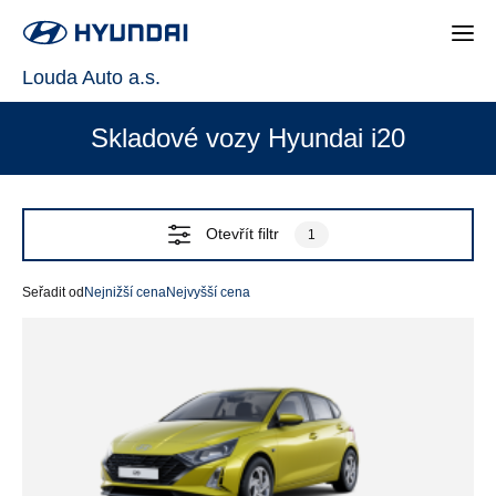
Louda Auto a.s.
Skladové vozy Hyundai i20
Otevřít filtr
1
Seřadit od
Nejnižší cena
Nejvyšší cena