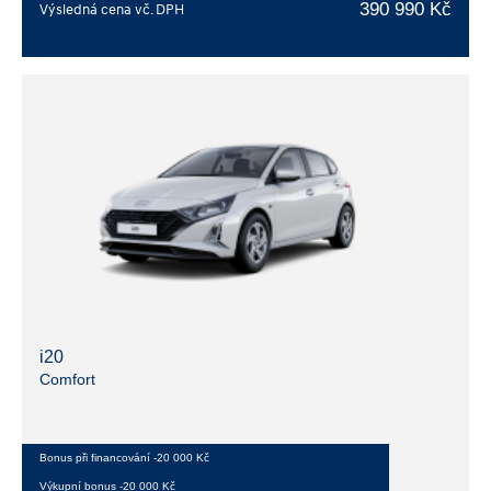
390 990 Kč
Výsledná cena vč. DPH
i20
Comfort
Bonus při financování -20 000 Kč
Výkupní bonus -20 000 Kč