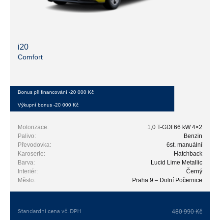
i20
Comfort
Bonus při financování -20 000 Kč
Výkupní bonus -20 000 Kč
Motorizace:
1,0 T-GDI 66 kW 4×2
Palivo:
Benzin
Převodovka:
6st. manuální
Karoserie:
Hatchback
Barva:
Lucid Lime Metallic
Interiér:
Černý
Město:
Praha 9 – Dolní Počernice
Standardní cena vč. DPH
480 990 Kč