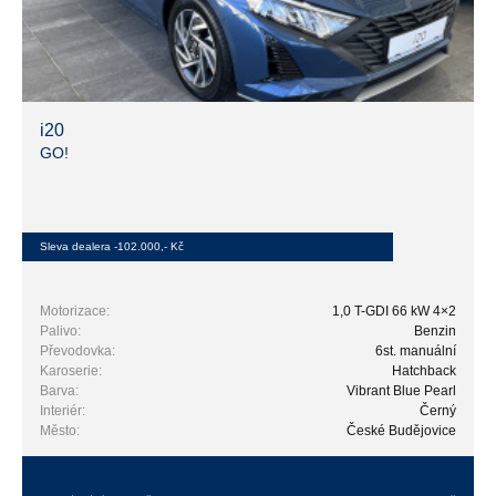
i20
GO!
Sleva dealera -102.000,- Kč
Motorizace:
1,0 T-GDI 66 kW 4×2
Palivo:
Benzin
Převodovka:
6st. manuální
Karoserie:
Hatchback
Barva:
Vibrant Blue Pearl
Interiér:
Černý
Město:
České Budějovice