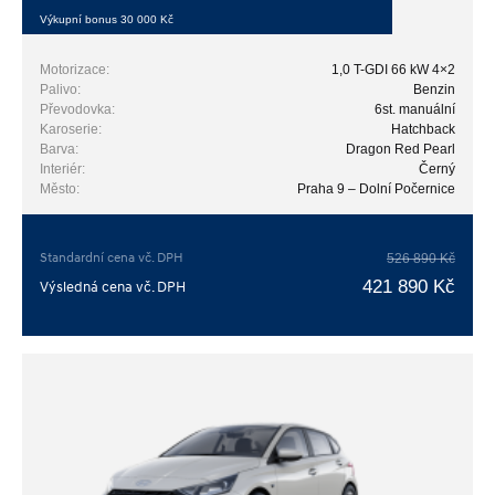
Výkupní bonus 30 000 Kč
Motorizace:
1,0 T-GDI 66 kW 4×2
Palivo:
Benzin
Převodovka:
6st. manuální
Karoserie:
Hatchback
Barva:
Dragon Red Pearl
Interiér:
Černý
Město:
Praha 9 – Dolní Počernice
Standardní cena vč. DPH
526 890 Kč
421 890 Kč
Výsledná cena vč. DPH