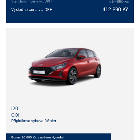
Standardní cena vč. DPH
514 890 Kč
412 890 Kč
Výsledná cena vč. DPH
i20
GO!
Příplatková výbava: Winter
Bonus 30 000 Kč s úvěrem Hyundai