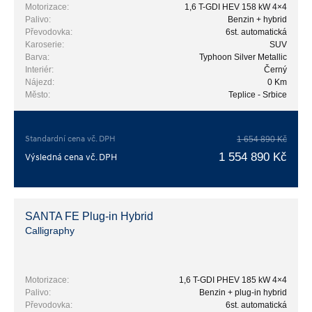
Motorizace:
1,6 T-GDI HEV 158 kW 4×4
Palivo:
Benzin + hybrid
Převodovka:
6st. automatická
Karoserie:
SUV
Barva:
Typhoon Silver Metallic
Interiér:
Černý
Nájezd:
0 Km
Město:
Teplice - Srbice
Standardní cena vč. DPH
1 654 890 Kč
1 554 890 Kč
Výsledná cena vč. DPH
SANTA FE Plug-in Hybrid
Calligraphy
Motorizace:
1,6 T-GDI PHEV 185 kW 4×4
Palivo:
Benzin + plug-in hybrid
Převodovka:
6st. automatická