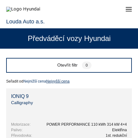
Louda Auto a.s.
Předváděcí vozy Hyundai
Otevřít filtr
0
Seřadit od
Nejnižší cena
Nejvyšší cena
IONIQ 9
Calligraphy
Motorizace:
POWER PERFORMANCE 110 kWh 314 kW 4×4
Palivo:
Elektřina
Převodovka:
1st. redukční