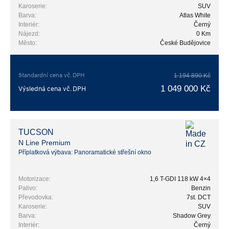
Karoserie:
SUV
Barva:
Atlas White
Interiér:
Černý
Nájezd:
0 Km
Město:
České Budějovice
Standardní cena vč. DPH
1 194 890 Kč
1 049 000 Kč
Výsledná cena vč. DPH
TUCSON
N Line Premium
Příplatková výbava: Panoramatické střešní okno
Motorizace:
1,6 T-GDI 118 kW 4×4
Palivo:
Benzin
Převodovka:
7st. DCT
Karoserie:
SUV
Barva:
Shadow Grey
Interiér:
Černý