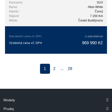
Karoserie:
SUV
Barva:
Atlas White
Interiér:
Černý
Nájezd:
7 200 Km
Město:
České Budějovice
Standardní cena vč. DPH
1 189 890 Kč
969 990 Kč
Výsledná cena vč. DPH
1
2
...
28
Modely
Prodej