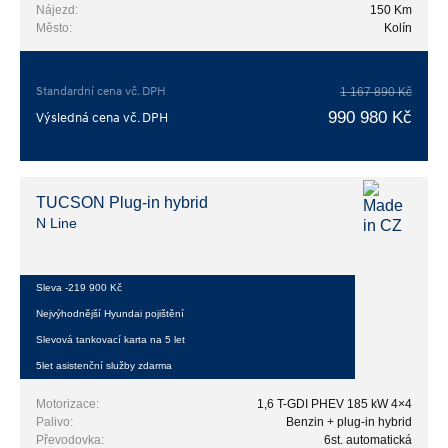
Nájezd:
150 Km
Město:
Kolín
Standardní cena vč. DPH
1 167 890 Kč
990 980 Kč
Výsledná cena vč. DPH
TUCSON Plug-in hybrid
N Line
Sleva -219 900 Kč
Nejvýhodnější Hyundai pojištění
Slevová tankovací karta na 5 let
5let asistenční služby zdarma
Motorizace:
1,6 T-GDI PHEV 185 kW 4×4
Palivo:
Benzin + plug-in hybrid
Převodovka:
6st. automatická