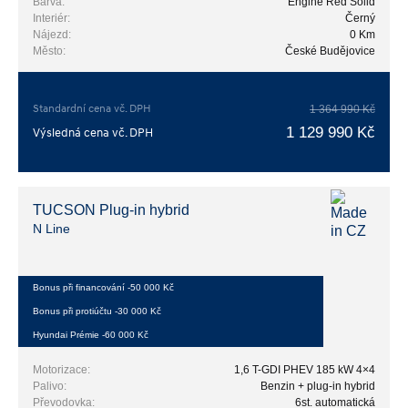
Barva:
Engine Red Solid
Interiér:
Černý
Nájezd:
0 Km
Město:
České Budějovice
Standardní cena vč. DPH
1 364 990 Kč
1 129 990 Kč
Výsledná cena vč. DPH
TUCSON Plug-in hybrid
N Line
Bonus při financování -50 000 Kč
Bonus při protiúčtu -30 000 Kč
Hyundai Prémie -60 000 Kč
Motorizace:
1,6 T-GDI PHEV 185 kW 4×4
Palivo:
Benzin + plug-in hybrid
Převodovka:
6st. automatická