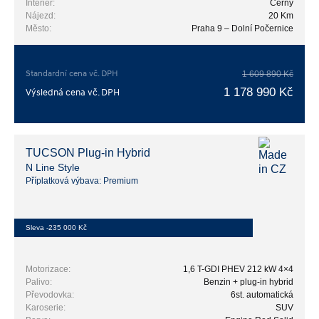
Interiér:
Černý
Nájezd:
20 Km
Město:
Praha 9 – Dolní Počernice
Standardní cena vč. DPH
1 609 890 Kč
1 178 990 Kč
Výsledná cena vč. DPH
TUCSON Plug-in Hybrid
N Line Style
Příplatková výbava: Premium
Sleva -235 000 Kč
Motorizace:
1,6 T-GDI PHEV 212 kW 4×4
Palivo:
Benzin + plug-in hybrid
Převodovka:
6st. automatická
Karoserie:
SUV