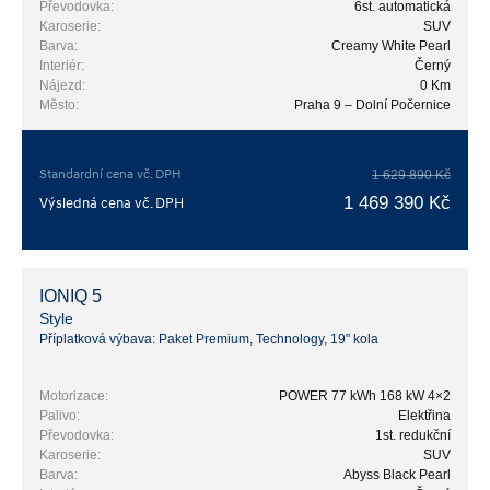
Převodovka:
6st. automatická
Karoserie:
SUV
Barva:
Creamy White Pearl
Interiér:
Černý
Nájezd:
0 Km
Město:
Praha 9 – Dolní Počernice
Standardní cena vč. DPH
1 629 890 Kč
1 469 390 Kč
Výsledná cena vč. DPH
IONIQ 5
Style
Příplatková výbava: Paket Premium, Technology, 19" kola
Motorizace:
POWER 77 kWh 168 kW 4×2
Palivo:
Elektřina
Převodovka:
1st. redukční
Karoserie:
SUV
Barva:
Abyss Black Pearl