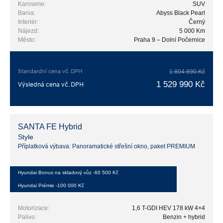
Karoserie:
SUV
Barva:
Abyss Black Pearl
Interiér:
Černý
Nájezd:
5 000 Km
Město:
Praha 9 – Dolní Počernice
Standardní cena vč. DPH
1 804 890 Kč
1 529 990 Kč
Výsledná cena vč. DPH
SANTA FE Hybrid
Style
Příplatková výbava: Panoramatické střešní okno, paket PREMIUM
Hyundai Bonus na skladový vůz -60 500 Kč
Hyundai Prémie -100 000 Kč
Motorizace:
1,6 T-GDI HEV 178 kW 4×4
Palivo:
Benzin + hybrid