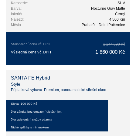
Karoserie:
SUV
Barva:
Nocturne Gray Matte
Interiér:
Černý
Nájezd:
4 500 Km
Město:
Praha 9 – Dolní Počernice
Standardní cena vč. DPH
2 244 890 Kč
1 860 000 Kč
Výsledná cena vč. DPH
SANTA FE Hybrid
Style
Příplatková výbava: Premium, panoramatické střešní okno
Sleva -100 000 Kč
5let záruka bez omezení ujetých km.
5let asistenční služby zdarma
Nízké splátky s miniúrokem