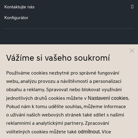
Kontaktujte nás
Konfigurátor
© Hyundai Motor Czech s.r.o.
Vážíme si vašeho soukromí
Infocentrum
800 800 900
Společnost je zapsána v obchodním rejstříku vedeném u Městského soudu v
Používáme cookies nezbytné pro správné fungování
Praze, oddíl C, vložka 202215, IČ 29127289
webu, analýzu provozu a návštěvnosti a personalizaci
obsahu a reklamy. Spravovat nebo blokovat využívání
jednotlivých druhů cookies můžete v
.
Nastavení cookies
Pokud nám k tomu udělíte souhlas, můžeme informace
Nastavení cookies
o užívání našich webových stránek také sdílet s našimi
Zásady zpracování osobních údajů
reklamními a analytickými partnery. Zpracování
Seznam příjemců
volitelných cookies můžete také
. Více
odmítnout
Správa souhlasů