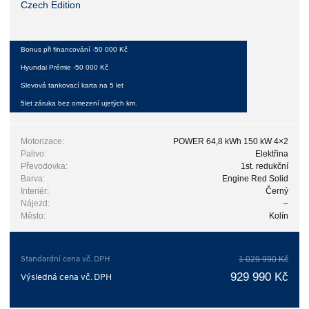
Czech Edition
Bonus při financování -50 000 Kč
Hyundai Prémie -50 000 Kč
Slevová tankovací karta na 5 let
5let záruka bez omezení ujetých km.
Motorizace:
POWER 64,8 kWh 150 kW 4×2
Palivo:
Elektřina
Převodovka:
1st. redukční
Barva:
Engine Red Solid
Interiér:
Černý
Nájezd:
–
Město:
Kolín
Standardní cena vč. DPH
1 029 990 Kč
929 990 Kč
Výsledná cena vč. DPH