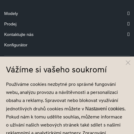
Modely
Prodej
Kontaktujte nás
Konfigurátor
Vážíme si vašeho soukromí
© Hyundai Motor Czech s.r.o.
Infocentrum
800 800 900
Používáme cookies nezbytné pro správné fungování
webu, analýzu provozu a návštěvnosti a personalizaci
Společnost je zapsána v obchodním rejstříku vedeném u Městského soudu v
obsahu a reklamy. Spravovat nebo blokovat využívání
Praze, oddíl C, vložka 202215, IČ 29127289
jednotlivých druhů cookies můžete v
.
Nastavení cookies
Pokud nám k tomu udělíte souhlas, můžeme informace
o užívání našich webových stránek také sdílet s našimi
reklamními a analytickými partnery. Zpracování
Nastavení cookies