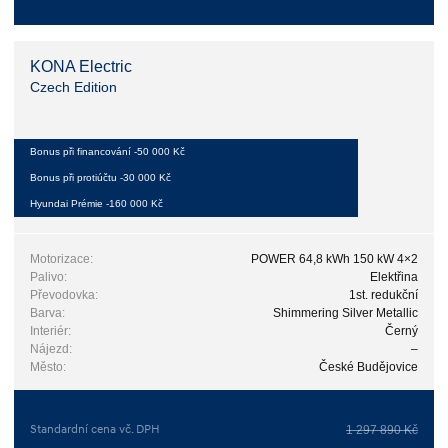
KONA Electric
Czech Edition
Bonus při financování -50 000 Kč
Bonus při protiúčtu -30 000 Kč
Hyundai Prémie -160 000 Kč
Motorizace:
POWER 64,8 kWh 150 kW 4×2
Palivo:
Elektřina
Převodovka:
1st. redukční
Barva:
Shimmering Silver Metallic
Interiér:
Černý
Nájezd:
–
Město:
České Budějovice
Standardní cena vč. DPH
1 297 890 Kč