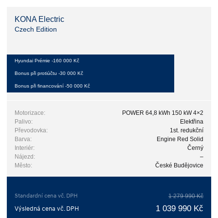
KONA Electric
Czech Edition
Hyundai Prémie -160 000 Kč
Bonus při protiúčtu -30 000 Kč
Bonus při financování -50 000 Kč
Motorizace:
POWER 64,8 kWh 150 kW 4×2
Palivo:
Elektřina
Převodovka:
1st. redukční
Barva:
Engine Red Solid
Interiér:
Černý
Nájezd:
–
Město:
České Budějovice
Standardní cena vč. DPH
1 279 990 Kč
1 039 990 Kč
Výsledná cena vč. DPH