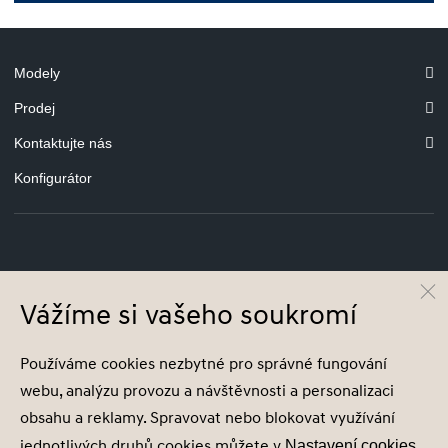
Modely
Prodej
Kontaktujte nás
Konfigurátor
© Hyundai Motor Czech s.r.o.
Infocentrum
800 800 900
Vážíme si vašeho soukromí
Společnost je zapsána v obchodním rejstříku vedeném u Městského soudu v
Používáme cookies nezbytné pro správné fungování
Praze, oddíl C, vložka 202215, IČ 29127289
webu, analýzu provozu a návštěvnosti a personalizaci
obsahu a reklamy. Spravovat nebo blokovat využívání
jednotlivých druhů cookies můžete v
.
Nastavení cookies