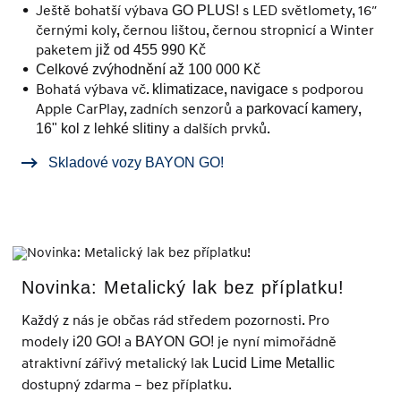
Ještě bohatší výbava
s LED světlomety, 16″
GO PLUS!
černými koly, černou lištou, černou stropnicí a Winter
paketem
již od 455 990 Kč
Celkové zvýhodnění až 100 000 Kč
Bohatá výbava vč.
,
s podporou
klimatizace
navigace
Apple CarPlay, zadních senzorů a
,
parkovací kamery
a dalších prvků.
16" kol z lehké slitiny
Skladové vozy BAYON GO!
Novinka: Metalický lak bez příplatku!
Každý z nás je občas rád středem pozornosti. Pro
modely
a
je nyní mimořádně
i20 GO!
BAYON GO!
atraktivní zářivý metalický lak
Lucid Lime Metallic
dostupný zdarma – bez příplatku.