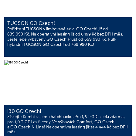
TUCSON GO Czech!
Pořiďte si TUCSON v limitované edici
GO Czech!
již od
639 990 Kč
. Na operativní leasing již od 6 199 Kč bez DPH měs.
Ještě lépe vybavený
GO Czech Plus! od 659 990 Kč
. Full-
hybridní
TUCSON GO Czech! od 769 990 Kč!
i30 GO Czech!
Získejte Kombi za cenu hatchbacku. Pro 1,6 T-GDI zcela zdarma,
pro 1,0 T-GDI za ½ ceny. Ve výbavách
Comfort, GO Czech!
a
GO Czech N Line!
Na operativní leasing již za 4 444 Kč bez DPH
měs.