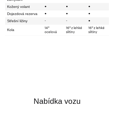
●
●
●
Kožený volant
●
●
●
Dojezdová rezerva
-
-
●
Střešní ližiny
14“
16“ z lehké
16“ z lehké
Kola
ocelová
slitiny
slitiny
Nabídka vozu