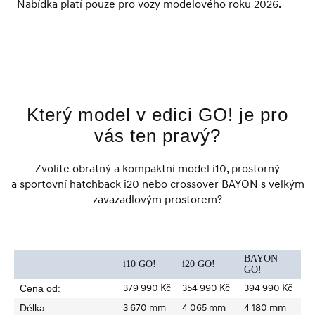
Nabídka platí pouze pro vozy modelového roku 2026.
Který model v edici GO! je pro
vás ten pravý?
Zvolíte obratný a kompaktní model i10, prostorný
a sportovní hatchback i20 nebo crossover BAYON s velkým
zavazadlovým prostorem?
BAYON
i10 GO!
i20 GO!
GO!
379 990 Kč
354 990 Kč
394 990 Kč
Cena od:
3 670 mm
4 065 mm
4 180 mm
Délka