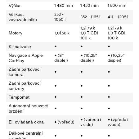
1 480 mm
1 450 mm
1 500 mm
Výška
Velikost
252 -
352 - 1165 l
411 – 1205 l
1050 l
zavazadelníku
1,2i 79 k
1,2i 79 k
Motory
1,0i 58 k
1,0 T-GDI
1,0 T-GDI
100 k
100 k
●
●
●
Klimatizace
Navigace s Apple
● (8“
● (10,25“
● (10,25“
displej)
displej)
displej)
CarPlay
Zadní parkovací
●
●
●
kamera
Zadní parkovací
●
●
●
senzory
●
●
●
Tempomat
Autonomní nouzové
●
●
●
brzdění
● (vpředu i
● (vpředu i
El. ovládaná okna
● (vpředu)
vzadu)
vzadu)
Dálkové centrální
●
●
●
zamykání