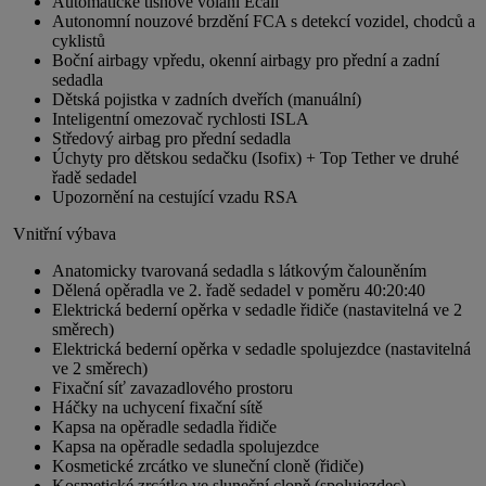
Automatické tísňové volání Ecall
Autonomní nouzové brzdění FCA s detekcí vozidel, chodců a
cyklistů
Boční airbagy vpředu, okenní airbagy pro přední a zadní
sedadla
Dětská pojistka v zadních dveřích (manuální)
Inteligentní omezovač rychlosti ISLA
Středový airbag pro přední sedadla
Úchyty pro dětskou sedačku (Isofix) + Top Tether ve druhé
řadě sedadel
Upozornění na cestující vzadu RSA
Vnitřní výbava
Anatomicky tvarovaná sedadla s látkovým čalouněním
Dělená opěradla ve 2. řadě sedadel v poměru 40:20:40
Elektrická bederní opěrka v sedadle řidiče (nastavitelná ve 2
směrech)
Elektrická bederní opěrka v sedadle spolujezdce (nastavitelná
ve 2 směrech)
Fixační síť zavazadlového prostoru
Háčky na uchycení fixační sítě
Kapsa na opěradle sedadla řidiče
Kapsa na opěradle sedadla spolujezdce
Kosmetické zrcátko ve sluneční cloně (řidiče)
Kosmetické zrcátko ve sluneční cloně (spolujezdec)