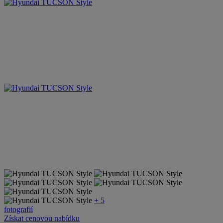
+ 5
fotografií
Získat cenovou nabídku