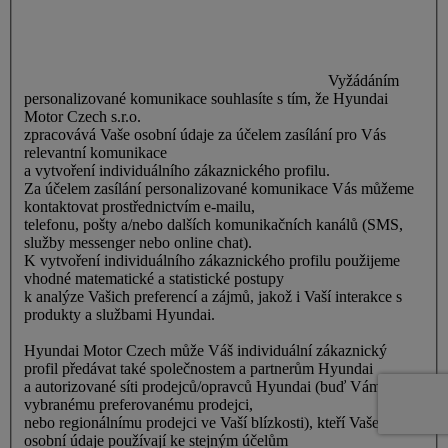
Vyžádáním
personalizované komunikace souhlasíte s tím, že Hyundai
Motor Czech s.r.o.
zpracovává Vaše osobní údaje za účelem zasílání pro Vás
relevantní komunikace
a vytvoření individuálního zákaznického profilu.
Za účelem zasílání personalizované komunikace Vás můžeme
kontaktovat prostřednictvím e-mailu,
telefonu, pošty a/nebo dalších komunikačních kanálů (SMS,
služby messenger nebo online chat).
K vytvoření individuálního zákaznického profilu použijeme
vhodné matematické a statistické postupy
k analýze Vašich preferencí a zájmů, jakož i Vaší interakce s
produkty a službami Hyundai.
Hyundai Motor Czech může Váš individuální zákaznický
profil předávat také společnostem a partnerům Hyundai
a autorizované síti prodejců/opravců Hyundai (buď Vámi
vybranému preferovanému prodejci,
nebo regionálnímu prodejci ve Vaší blízkosti), kteří Vaše
osobní údaje používají ke stejným účelům