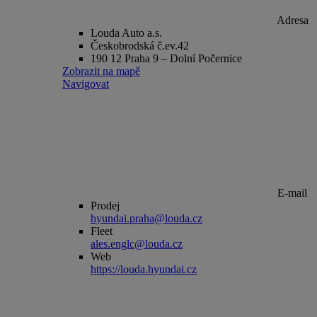
Adresa
Louda Auto a.s.
Českobrodská č.ev.42
190 12 Praha 9 – Dolní Počernice
Zobrazit na mapě
Navigovat
E-mail
Prodej
hyundai.praha@louda.cz
Fleet
ales.englc@louda.cz
Web
https://louda.hyundai.cz