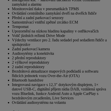
zamykání a alarmu
Monitorování tlaku v pneumatikách TPMS
Ovládání centrálního zamykání dveří na dveřích řidiče
Přední a zadní parkovací senzory
Samostmívací vnitřní zpětné zrcátko ECM
Tempomat
Upozornění na nízkou hladinu kapaliny v ostřikovačích
Volič jízdních režimů Drive Mode
Výdechy ventilace pro 2. řadu sedadel pod sedadlem řidiče a
spolujezdce
Zadní parkovací kamera
Audiosytémy a konektivita
2 přední reproduktory
2 výškové reproduktory
2 zadní reproduktory
Bezdrátová aktualizace mapových podkladů a softwaru
řídicích jednotek vozu Over-the-Air (OTA)
Bluetooth handsfree
Integrovaná navigace s 12,3" dotykovým displejem, 1×
datové USB-C, digitální příjem rádia DAB, vzdálená správa
vozu Bluelink, funkce Android Auto a Apple CarPlay s
bezdrátovým zrcadlením, Live Services
Ovládání audiosystému na volantu