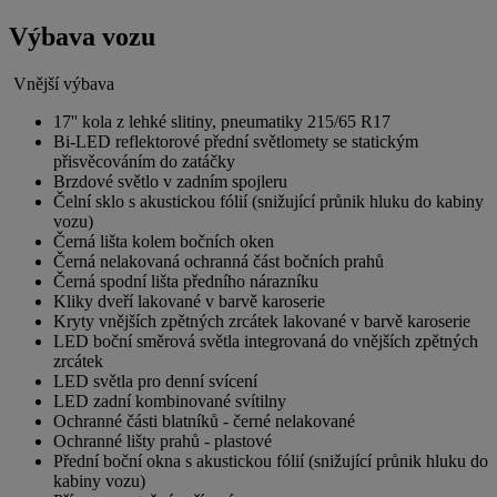
Výbava vozu
Vnější výbava
17'' kola z lehké slitiny, pneumatiky 215/65 R17
Bi-LED reflektorové přední světlomety se statickým
přisvěcováním do zatáčky
Brzdové světlo v zadním spojleru
Čelní sklo s akustickou fólií (snižující průnik hluku do kabiny
vozu)
Černá lišta kolem bočních oken
Černá nelakovaná ochranná část bočních prahů
Černá spodní lišta předního nárazníku
Kliky dveří lakované v barvě karoserie
Kryty vnějších zpětných zrcátek lakované v barvě karoserie
LED boční směrová světla integrovaná do vnějších zpětných
zrcátek
LED světla pro denní svícení
LED zadní kombinované svítilny
Ochranné části blatníků - černé nelakované
Ochranné lišty prahů - plastové
Přední boční okna s akustickou fólií (snižující průnik hluku do
kabiny vozu)