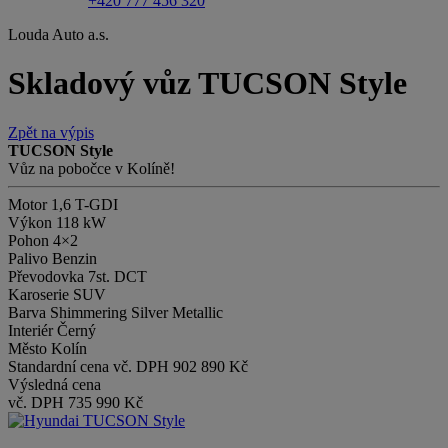
+420 777 456 320
Louda Auto a.s.
Skladový vůz TUCSON Style
Zpět na výpis
TUCSON Style
Vůz na pobočce v Kolíně!
Motor
1,6 T-GDI
Výkon
118 kW
Pohon
4×2
Palivo
Benzin
Převodovka
7st. DCT
Karoserie
SUV
Barva
Shimmering Silver Metallic
Interiér
Černý
Město
Kolín
Standardní cena vč. DPH
902 890 Kč
Výsledná cena
vč. DPH
735 990 Kč