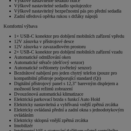
Výškově nastavitelné sedadlo řidiče
Výškově nastavitelné sedadlo spolujezdce
Výškově nastavitelný bezpečnostní pás pro přední sedadla
Zadní středová opěrka rukou s držáky nápojů
Komfortní výbava
1× USB-C konektor pro dobíjení mobilních zařízení vpředu
12V zásuvka v přístrojové desce
12V zásuvka v zavazadlovém prostoru
2× USB-C konektor pro dobíjení mobilních zařízení vzadu
Automatické odmlžování oken
Automatické stěrače (dešťový senzor)
Automatické světlomety (světelný senzor)
Bezdrátové nabíjení pro jeden chytrý telefon (pouze pro
kompatibilní přístroje podporující standard (Qi)
Digitální přístrojový panel s 12,3" barevným displejem a
možností šesti režimů zobrazení
Dvouzónová automatická klimatizace
Elektrická parkovací brzda s funkcí Auto Hold
Elektricky nastavitelná a vyhřívaná vnější zpětná zrcátka
Elektricky ovládaná přední a zadní okna s jednodotykovým
ovládáním
Elektricky sklopná vnější zpětná zrcátka
Imobilizér
Inteligentní klíč + startování tlačítkem včetně centrálního