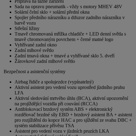
Příprava na tažné zařízení
Sada na opravu pneumatik - vždy s motory MHEV 48V
Solární čelní sklo + solární přední okna
Spojler předního nárazníku a difuzor zadního nárazníku v
barvě vozu
Střešní ližiny
Tmavě chromovaná mřížka chladiče + LED denní světla s
tmavě chromovaným povrchem + černé matné logo
Vyhřívané zadní okno
Zadní mlhové světlo
Zadní tmavá okna + tmavé a vyhřívané sklo 5. dveří
Žárovkové zadní mlhové světlo
Bezpečnost a asistenční systémy
Airbag řidiče a spolujezdce (vypínatelný)
Aktivní asistent pro vedení vozu uprostřed jízdního pruhu
LFA
Aktivní sledování mrtvého úhlu (BCA), aktivní upozornění
na projíždějící vozidla při couvání (RCCA)
Antiblokovací brzdový systém ABS + elektronický
rozdělovač brzdné síly EBD + brzdový asistent BA + asistent
pro rozjíždění do kopce HAC a pro sjíždění ze svahu DBC +
systém stabilizace přívěsu TSA
Asistent pro vedení vozu v jízdních pruzích LKA