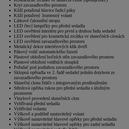
Kryt zavazadlového prostoru
Kůží potažená hlavice řadicí páky
Kůží potažený 3ramenný volant
Látkové čalounění stropu
LED čtecí lampičky pro přední sedadla
LED osvětlení interiéru pro první a druhou řadu sedadel
LED osvětlení pro kosmetická zrcátka ve slunečních clonách
LED osvětlení zavazadlového prostoru
Metalický dekor interiérových klik dveří
Pákový volič automatického řazení
Plastové obložení bočních stěn zavazadlového prostoru
Plastové obložení vnitřních sloupků
Pořadač pod podlahou zavazadlového prostoru
Sklopná opěradla ve 2. řadě sedadel jedním dotykem ze
zavazadlového prostoru
Sluneční clona řidiče s integrovaným prodloužením
Středová opěrka rukou pro přední sedadla s úložným
prostorem
Vinylové provedení slunečních clon
Vyhřívaná přední sedadla
Vyhřívání volantu
Výškově a podélně nastavitelný volant
Výškově nastavitelné hlavové opěrky pro přední sedadla
Výškově nastavitelné hlavové opěrky pro zadní sedadla