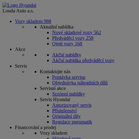
Louda Auto a.s.
Vozy skladem
988
Aktuální nabídka
Nové skladové vozy
562
Předváděcí vozy
258
Ojeté vozy
168
Akce
Akční nabídky
Akční nabídka předváděcí vozy
Servis
Kontaktujte nás
Poptávka servisu
Objednávka náhradních dílů
Servisní akce
Sezónní nabídky
Servis Hyundai
Autorizovaný servis
Příslušenství
Originální díly
Regulace pneumatik
Financování a prodej
Vozy skladem
Skladové vozy