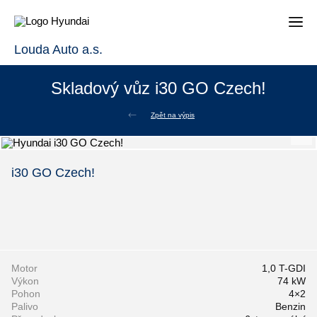
Louda Auto a.s.
Skladový vůz i30 GO Czech!
Zpět na výpis
i30 GO Czech!
Motor
1,0 T-GDI
Výkon
74 kW
Pohon
4×2
Palivo
Benzin