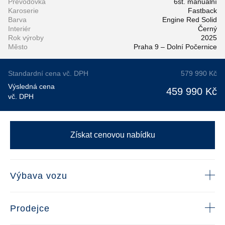
Převodovka
6st. manuální
Karoserie
Fastback
Barva
Engine Red Solid
Interiér
Černý
Rok výroby
2025
Město
Praha 9 – Dolní Počernice
Standardní cena vč. DPH
579 990 Kč
Výsledná cena
459 990 Kč
vč. DPH
Získat cenovou nabídku
Výbava vozu
Prodejce