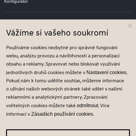
Konfigurátor
Vážíme si vašeho soukromí
© Hyundai Motor Czech s.r.o.
Infocentrum
800 800 900
Používáme cookies nezbytné pro správné fungování
Společnost je zapsána v obchodním rejstříku vedeném u Městského soudu v
webu, analýzu provozu a návštěvnosti a personalizaci
Praze, oddíl C, vložka 202215, IČ 29127289
obsahu a reklamy. Spravovat nebo blokovat využívání
jednotlivých druhů cookies můžete v
.
Nastavení cookies
Pokud nám k tomu udělíte souhlas, můžeme informace
o užívání našich webových stránek také sdílet s našimi
Nastavení cookies
reklamními a analytickými partnery. Zpracování
Zásady zpracování osobních údajů
volitelných cookies můžete také
. Více
odmítnout
Seznam příjemců
informací v
.
Zásadách používání cookies
Správa souhlasů
Obchodní údaje
Obchodní podmínky