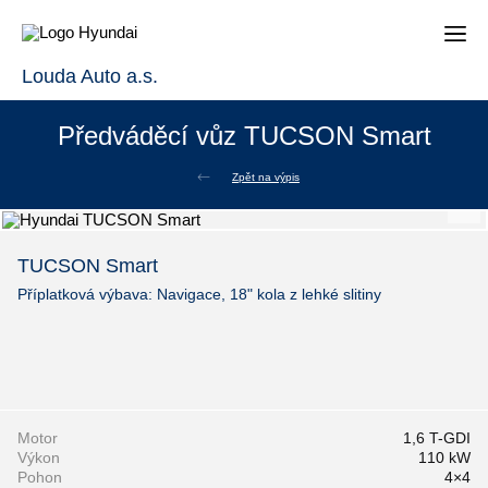
Louda Auto a.s.
Předváděcí vůz TUCSON Smart
Zpět na výpis
TUCSON Smart
Příplatková výbava: Navigace, 18" kola z lehké slitiny
Motor
1,6 T-GDI
Výkon
110 kW
Pohon
4×4