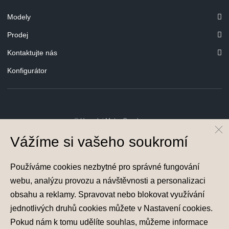
Modely
Prodej
Kontaktujte nás
Konfigurátor
© Hyundai Motor Czech s.r.o.
Infocentrum
800 800 900
Vážíme si vašeho soukromí
Společnost je zapsána v obchodním rejstříku vedeném u Městského soudu v
Praze, oddíl C, vložka 202215, IČ 29127289
Používáme cookies nezbytné pro správné fungování
webu, analýzu provozu a návštěvnosti a personalizaci
obsahu a reklamy. Spravovat nebo blokovat využívání
jednotlivých druhů cookies můžete v
Nastavení cookies
.
Pokud nám k tomu udělíte souhlas, můžeme informace
Nastavení cookies