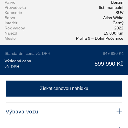
Palivo
Benzin
Převodovka
6st. manuální
Karoserie
SUV
Barva
Atlas White
Interiér
Černý
Rok výroby
2022
Nájezd
15 800 Km
Město
Praha 9 – Dolní Počernice
Standardní cena vč. DPH
849 990 Kč
Výsledná cena
599 990 Kč
vč. DPH
Získat cenovou nabídku
Výbava vozu