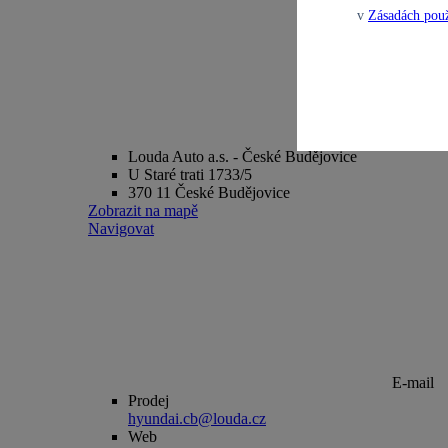
v
Zásadách použ
Adresa
Louda Auto a.s. - České Budějovice
U Staré trati 1733/5
370 11 České Budějovice
Zobrazit na mapě
Navigovat
E-mail
Prodej
hyundai.cb@louda.cz
Web