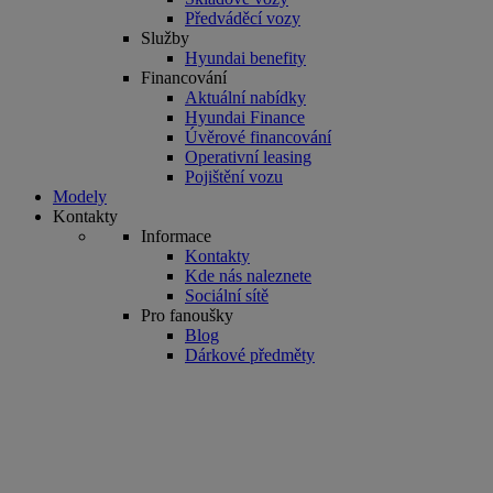
Předváděcí vozy
Služby
Hyundai benefity
Financování
Aktuální nabídky
Hyundai Finance
Úvěrové financování
Operativní leasing
Pojištění vozu
Modely
Kontakty
Informace
Kontakty
Kde nás naleznete
Sociální sítě
Pro fanoušky
Blog
Dárkové předměty