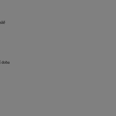
sítě
í doba