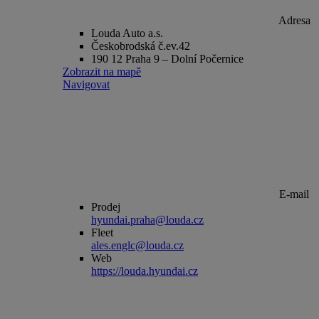
Adresa
Louda Auto a.s.
Českobrodská č.ev.42
190 12 Praha 9 – Dolní Počernice
Zobrazit na mapě
Navigovat
E-mail
Prodej
hyundai.praha@louda.cz
Fleet
ales.englc@louda.cz
Web
https://louda.hyundai.cz