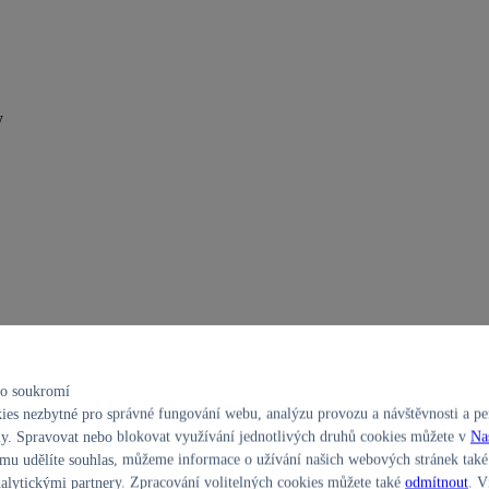
y
ho soukromí
es nezbytné pro správné fungování webu, analýzu provozu a návštěvnosti a per
y. Spravovat nebo blokovat využívání jednotlivých druhů cookies můžete v
Na
u udělíte souhlas, můžeme informace o užívání našich webových stránek také 
alytickými partnery. Zpracování volitelných cookies můžete také
odmítnout
. V