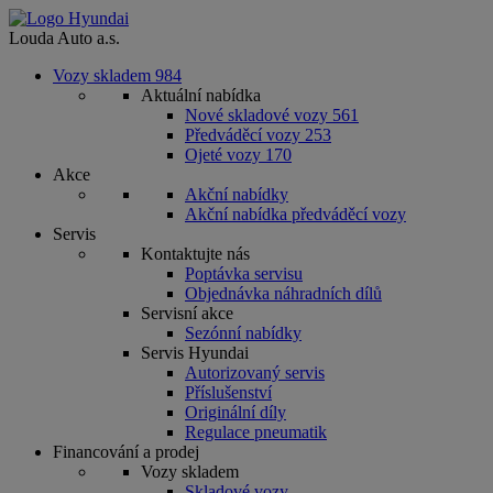
Louda Auto a.s.
Vozy skladem
984
Aktuální nabídka
Nové skladové vozy
561
Předváděcí vozy
253
Ojeté vozy
170
Akce
Akční nabídky
Akční nabídka předváděcí vozy
Servis
Kontaktujte nás
Poptávka servisu
Objednávka náhradních dílů
Servisní akce
Sezónní nabídky
Servis Hyundai
Autorizovaný servis
Příslušenství
Originální díly
Regulace pneumatik
Financování a prodej
Vozy skladem
Skladové vozy