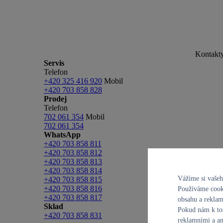
Kontakt
Servis
Telefon
+420 325 416 920
Mobil
+420 703 858 828
Prodej
Telefon
702 061 354
Mobil
702 061 354
WhatsApp
+420 703 858 811
+420 703 858 812
+420 703 858 813
+420 703 858 814
Vážíme si vaše
+420 703 858 815
+420 703 858 816
Používáme cooki
+420 703 858 817
obsahu a reklam
Sklad
Pokud nám k tom
+420 703 858 831
reklamními a an