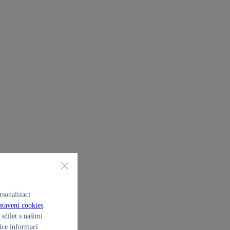
sonalizaci
stavení cookies
.
sdílet s našimi
íce informací