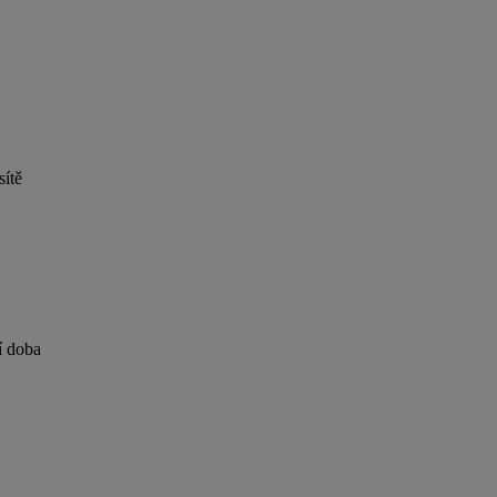
sítě
í doba