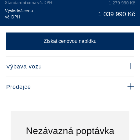
Standardní cena vč. DPH
1 279 990 Kč
Výsledná cena
1 039 990 Kč
vč. DPH
Získat cenovou nabídku
Výbava vozu
Prodejce
Nezávazná poptávka