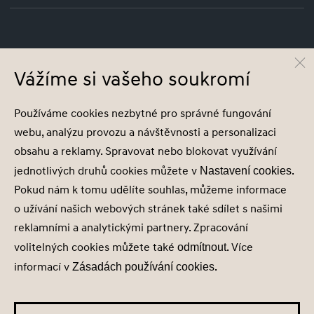
© Hyundai Motor Czech s.r.o.
Infocentrum
800 800 900
Vážíme si vašeho soukromí
Společnost je zapsána v obchodním rejstříku vedeném u Městského soudu v
Používáme cookies nezbytné pro správné fungování
Praze, oddíl C, vložka 202215, IČ 29127289
webu, analýzu provozu a návštěvnosti a personalizaci
obsahu a reklamy. Spravovat nebo blokovat využívání
jednotlivých druhů cookies můžete v
.
Nastavení cookies
Pokud nám k tomu udělíte souhlas, můžeme informace
Nastavení cookies
o užívání našich webových stránek také sdílet s našimi
Zásady zpracování osobních údajů
reklamními a analytickými partnery. Zpracování
Seznam příjemců
volitelných cookies můžete také
. Více
Správa souhlasů
odmítnout
Obchodní údaje
informací v
.
Zásadách používání cookies
Obchodní podmínky