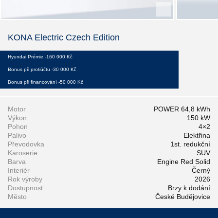
KONA Electric Czech Edition
Hyundai Prémie -160 000 Kč
Bonus při protiúčtu -30 000 Kč
Bonus při financování -50 000 Kč
Motor
POWER 64,8 kWh
Výkon
150 kW
Pohon
4×2
Palivo
Elektřina
Převodovka
1st. redukční
Karoserie
SUV
Barva
Engine Red Solid
Interiér
Černý
Rok výroby
2026
Dostupnost
Brzy k dodání
Město
České Budějovice