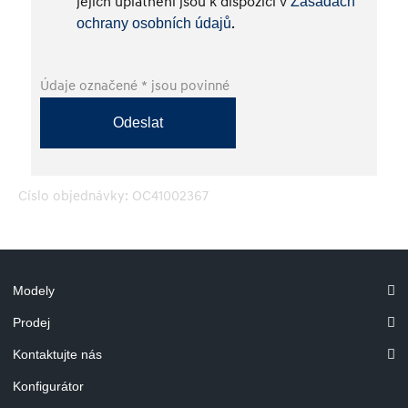
jejich uplatnění jsou k dispozici v
Zásadách
.
ochrany osobních údajů
Údaje označené * jsou povinné
Odeslat
Číslo objednávky: OC41002367
Modely
Prodej
Kontaktujte nás
Konfigurátor