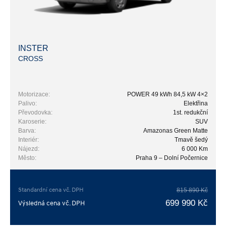
INSTER
CROSS
Motorizace:
POWER 49 kWh 84,5 kW 4×2
Palivo:
Elektřina
Převodovka:
1st. redukční
Karoserie:
SUV
Barva:
Amazonas Green Matte
Interiér:
Tmavě šedý
Nájezd:
6 000 Km
Město:
Praha 9 – Dolní Počernice
Standardní cena vč. DPH
815 890 Kč
699 990 Kč
Výsledná cena vč. DPH