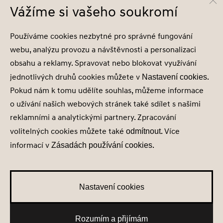
Infocentrum
800 800 900
Vážíme si vašeho soukromí
Společnost je zapsána v obchodním rejstříku vedeném u Městského soudu v
Používáme cookies nezbytné pro správné fungování
Praze, oddíl C, vložka 202215, IČ 29127289
webu, analýzu provozu a návštěvnosti a personalizaci
obsahu a reklamy. Spravovat nebo blokovat využívání
jednotlivých druhů cookies můžete v
.
Nastavení cookies
Pokud nám k tomu udělíte souhlas, můžeme informace
Nastavení cookies
o užívání našich webových stránek také sdílet s našimi
Zásady zpracování osobních údajů
reklamními a analytickými partnery. Zpracování
Seznam příjemců
volitelných cookies můžete také
. Více
Správa souhlasů
odmítnout
Obchodní údaje
informací v
.
Zásadách používání cookies
Obchodní podmínky
Nastavení cookies
Rozumím a přijímám