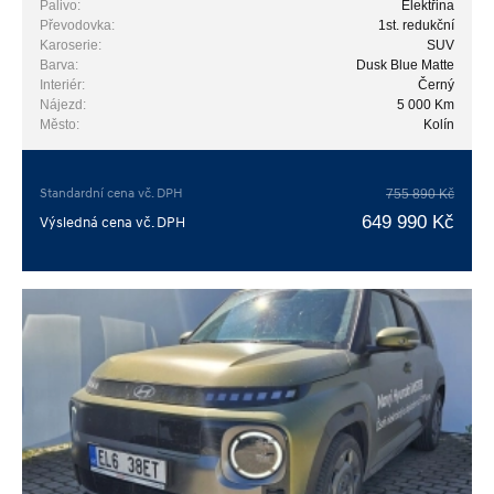
Palivo:
Elektřina
Převodovka:
1st. redukční
Karoserie:
SUV
Barva:
Dusk Blue Matte
Interiér:
Černý
Nájezd:
5 000 Km
Město:
Kolín
Standardní cena vč. DPH
755 890 Kč
649 990 Kč
Výsledná cena vč. DPH