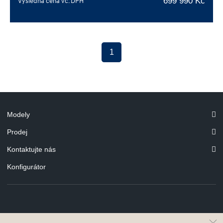
699 990 Kč
Výsledná cena vč. DPH
1
Modely
Prodej
Kontaktujte nás
Konfigurátor
© Hyundai Motor Czech s.r.o.