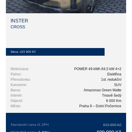
INSTER
CROSS
Sleva -115 900 Kč
Motorizace:
POWER 49 kWh 84,5 kW 4×2
Palivo:
Elektřina
Převodovka:
1st. redukční
Karoserie:
SUV
Barva:
Amazonas Green Matte
Interiér:
Tmavě šedý
Nájezd:
6 000 Km
Město:
Praha 9 – Dolní Počernice
Standardní cena vč. DPH
815 890 Kč