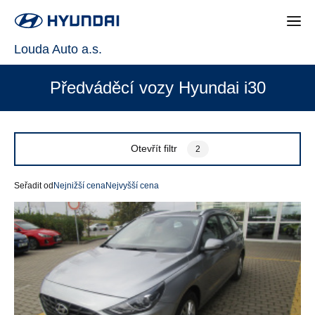
Louda Auto a.s.
Předváděcí vozy Hyundai i30
Otevřít filtr
2
Seřadit od
Nejnižší cena
Nejvyšší cena