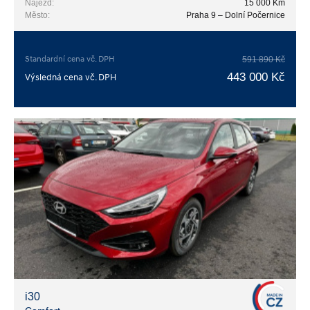
Nájezd:
15 000 Km
Město:
Praha 9 – Dolní Počernice
Standardní cena vč. DPH
591 890 Kč
443 000 Kč
Výsledná cena vč. DPH
i30