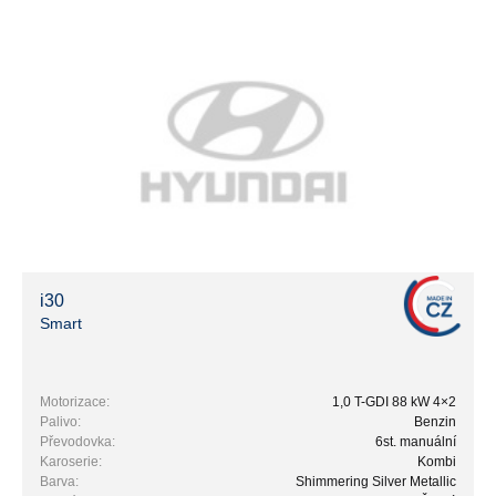
i30
Smart
Motorizace:
1,0 T-GDI 88 kW 4×2
Palivo:
Benzin
Převodovka:
6st. manuální
Karoserie:
Kombi
Barva:
Shimmering Silver Metallic