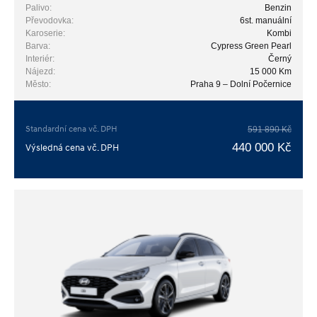
Palivo:
Benzin
Převodovka:
6st. manuální
Karoserie:
Kombi
Barva:
Cypress Green Pearl
Interiér:
Černý
Nájezd:
15 000 Km
Město:
Praha 9 – Dolní Počernice
Standardní cena vč. DPH
591 890 Kč
440 000 Kč
Výsledná cena vč. DPH