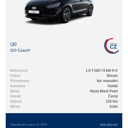
i30
GO Czech!
Motorizace:
1,0 T-GDI 74 kW 4×2
Palivo:
Benzin
Převodovka:
6st. manuální
Karoserie:
Kombi
Barva:
Abyss Black Pearl
Interiér:
Černý
Nájezd:
150 Km
Město:
Kolín
Standardní cena vč. DPH
606 890 Kč