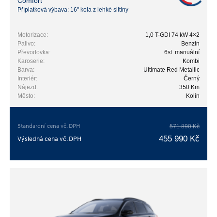
Comfort
Příplatková výbava: 16" kola z lehké slitiny
Motorizace:
1,0 T-GDI 74 kW 4×2
Palivo:
Benzin
Převodovka:
6st. manuální
Karoserie:
Kombi
Barva:
Ultimate Red Metallic
Interiér:
Černý
Nájezd:
350 Km
Město:
Kolín
Standardní cena vč. DPH
571 890 Kč
455 990 Kč
Výsledná cena vč. DPH