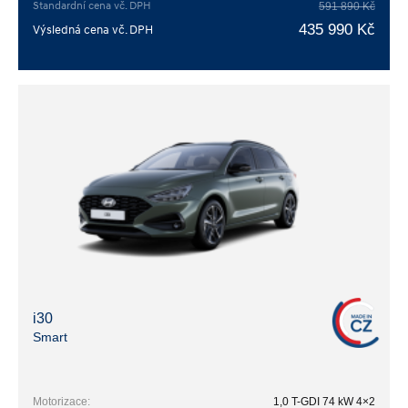
Standardní cena vč. DPH
591 890 Kč
435 990 Kč
Výsledná cena vč. DPH
i30
Smart
Motorizace:
1,0 T-GDI 74 kW 4×2