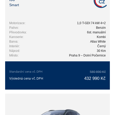
Smart
Motorizace:
1,0 T-GDI 74 kW 4×2
Palivo:
Benzin
Převodovka:
6st. manuální
Karoserie:
Kombi
Barva:
Atlas White
Interiér:
Černý
Nájezd:
30 Km
Město:
Praha 9 – Dolní Počernice
Standardní cena vč. DPH
580 890 Kč
432 990 Kč
Výsledná cena vč. DPH