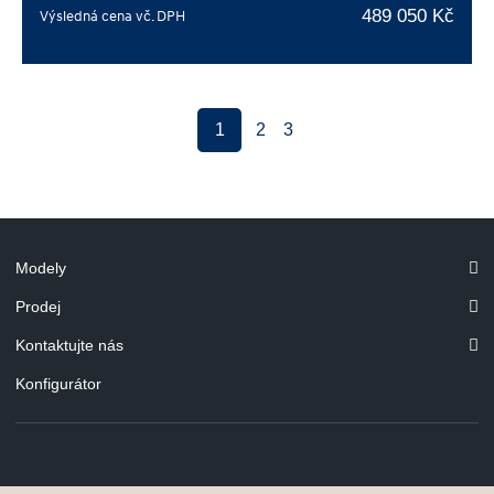
489 050 Kč
Výsledná cena vč. DPH
1
2
3
Modely
Prodej
Kontaktujte nás
Konfigurátor
© Hyundai Motor Czech s.r.o.