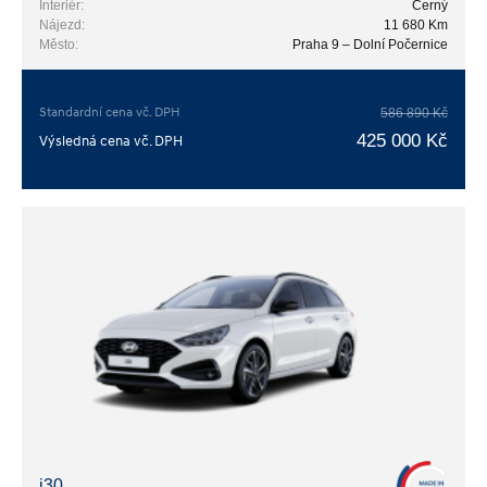
Interiér:
Černý
Nájezd:
11 680 Km
Město:
Praha 9 – Dolní Počernice
Standardní cena vč. DPH
586 890 Kč
425 000 Kč
Výsledná cena vč. DPH
i30