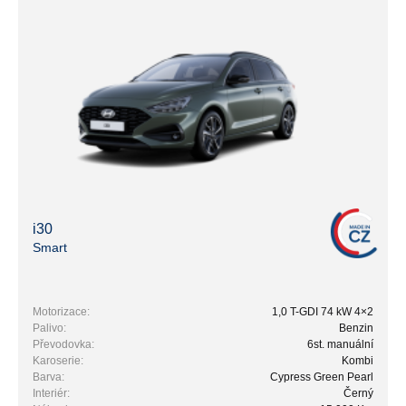
i30
Smart
Motorizace:
1,0 T-GDI 74 kW 4×2
Palivo:
Benzin
Převodovka:
6st. manuální
Karoserie:
Kombi
Barva:
Cypress Green Pearl
Interiér:
Černý