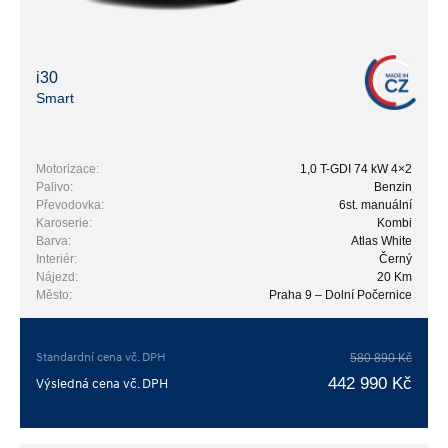
i30
Smart
Motorizace:
1,0 T-GDI 74 kW 4×2
Palivo:
Benzin
Převodovka:
6st. manuální
Karoserie:
Kombi
Barva:
Atlas White
Interiér:
Černý
Nájezd:
20 Km
Město:
Praha 9 – Dolní Počernice
Standardní cena vč. DPH
580 890 Kč
442 990 Kč
Výsledná cena vč. DPH