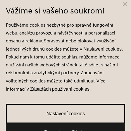
Infocentrum
800 800 900
Vážíme si vašeho soukromí
Společnost je zapsána v obchodním rejstříku vedeném u Městského soudu v
Používáme cookies nezbytné pro správné fungování
Praze, oddíl C, vložka 202215, IČ 29127289
webu, analýzu provozu a návštěvnosti a personalizaci
obsahu a reklamy. Spravovat nebo blokovat využívání
jednotlivých druhů cookies můžete v
.
Nastavení cookies
Pokud nám k tomu udělíte souhlas, můžeme informace
Nastavení cookies
o užívání našich webových stránek také sdílet s našimi
Zásady zpracování osobních údajů
reklamními a analytickými partnery. Zpracování
Seznam příjemců
volitelných cookies můžete také
. Více
Správa souhlasů
odmítnout
Obchodní údaje
informací v
.
Zásadách používání cookies
Obchodní podmínky
Nastavení cookies