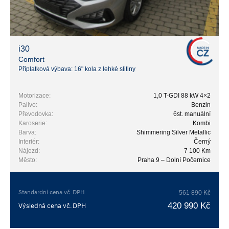
i30
Comfort
Příplatková výbava: 16" kola z lehké slitiny
Motorizace:
1,0 T-GDI 88 kW 4×2
Palivo:
Benzin
Převodovka:
6st. manuální
Karoserie:
Kombi
Barva:
Shimmering Silver Metallic
Interiér:
Černý
Nájezd:
7 100 Km
Město:
Praha 9 – Dolní Počernice
Standardní cena vč. DPH
561 890 Kč
420 990 Kč
Výsledná cena vč. DPH