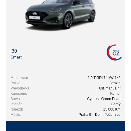
i30
Smart
Motorizace:
1,0 T-GDI 74 kW 4×2
Palivo:
Benzin
Převodovka:
6st. manuální
Karoserie:
Kombi
Barva:
Cypress Green Pearl
Interiér:
Černý
Nájezd:
15 000 Km
Město:
Praha 9 – Dolní Počernice