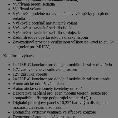
Vyhřívaná přední sedadla
Vyhřívání volantu
Výškově a podélně nastavitelné hlavové opěrky pro přední
sedadla
Výškově a podélně nastavitelný volant
Výškově nastavitelné sedadlo řidiče
Výškově nastavitelné sedadlo spolujezdce
Zadní středová opěrka rukou s držáky nápojů
Zavazadlový prostor s využitelnou výškou po krycí roletu 54
cm (nelze pro MHEV)
Komfortní výbava
1× USB-C konektor pro dobíjení mobilních zařízení vpředu
12V zásuvka v zavazadlovém prostoru
12V zásuvka vpředu
2× USB-C konektor pro dobíjení mobilních zařízení vzadu
Automatické odmlžování oken
Automatické světlomety (světelný senzor)
Bezdrátové nabíjení pro jeden mobilní telefon (pouze pro
kompatibilní přístroje podporující standard (Qi)
Digitální přístrojový panel s 10,25" barevným displejem a
možností čtyř režimů zobrazení
Dodatečné výdechy ventilace ve středové konzole
Dvouzónová automatická klimatizace