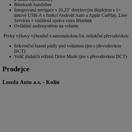
Bluetooth handsfree
Integrovaná navigace s 10,25'' dotykovým displejem s 1×
datové USB-A s funkcí Android Auto a Apple CarPlay, Live
Services + vzdálená správa vozu Bluelink
Ovládání audiosystému na volantu
Prvky výbavy výhradně s automatickou/1st. redukční převodovkou
Sekvenční řazení pádly pod volantem (jen s převodovkou
DCT)
Volič jízdních režimů Drive Mode (jen s převodovkou DCT)
Prodejce
Louda Auto a.s. - Kolín