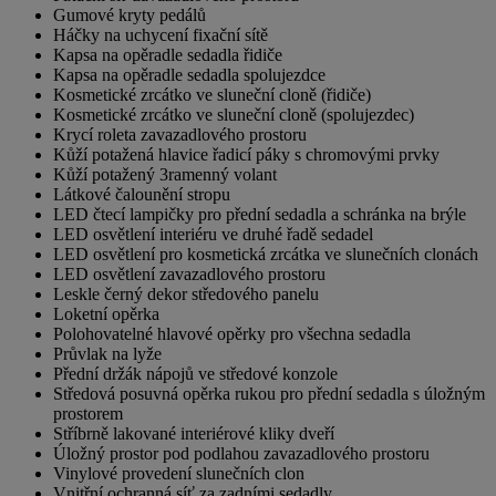
Gumové kryty pedálů
Háčky na uchycení fixační sítě
Kapsa na opěradle sedadla řidiče
Kapsa na opěradle sedadla spolujezdce
Kosmetické zrcátko ve sluneční cloně (řidiče)
Kosmetické zrcátko ve sluneční cloně (spolujezdec)
Krycí roleta zavazadlového prostoru
Kůží potažená hlavice řadicí páky s chromovými prvky
Kůží potažený 3ramenný volant
Látkové čalounění stropu
LED čtecí lampičky pro přední sedadla a schránka na brýle
LED osvětlení interiéru ve druhé řadě sedadel
LED osvětlení pro kosmetická zrcátka ve slunečních clonách
LED osvětlení zavazadlového prostoru
Leskle černý dekor středového panelu
Loketní opěrka
Polohovatelné hlavové opěrky pro všechna sedadla
Průvlak na lyže
Přední držák nápojů ve středové konzole
Středová posuvná opěrka rukou pro přední sedadla s úložným
prostorem
Stříbrně lakované interiérové kliky dveří
Úložný prostor pod podlahou zavazadlového prostoru
Vinylové provedení slunečních clon
Vnitřní ochranná síť za zadními sedadly