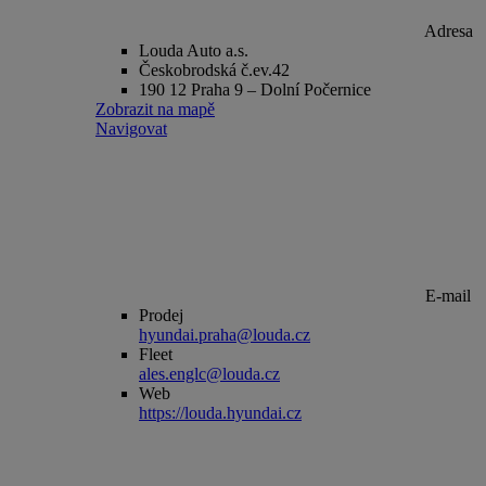
Adresa
Louda Auto a.s.
Českobrodská č.ev.42
190 12 Praha 9 – Dolní Počernice
Zobrazit na mapě
Navigovat
E-mail
Prodej
hyundai.praha@louda.cz
Fleet
ales.englc@louda.cz
Web
https://louda.hyundai.cz