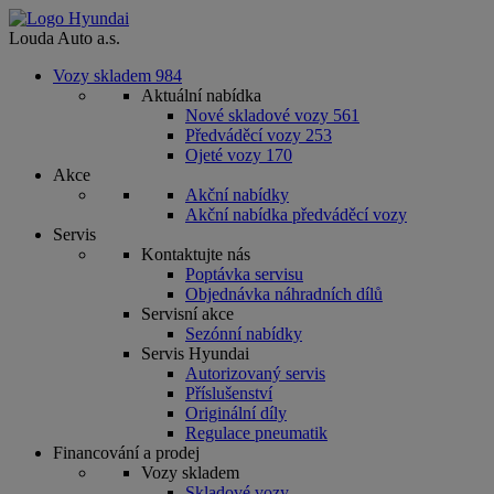
Louda Auto a.s.
Vozy skladem
984
Aktuální nabídka
Nové skladové vozy
561
Předváděcí vozy
253
Ojeté vozy
170
Akce
Akční nabídky
Akční nabídka předváděcí vozy
Servis
Kontaktujte nás
Poptávka servisu
Objednávka náhradních dílů
Servisní akce
Sezónní nabídky
Servis Hyundai
Autorizovaný servis
Příslušenství
Originální díly
Regulace pneumatik
Financování a prodej
Vozy skladem
Skladové vozy