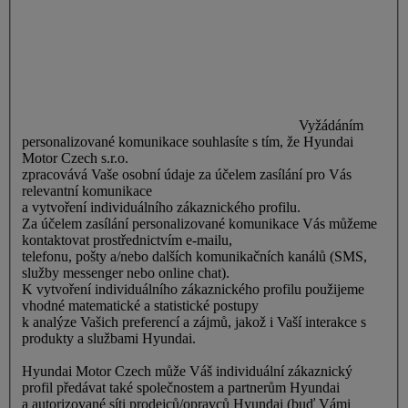
Vyžádáním
personalizované komunikace souhlasíte s tím, že Hyundai
Motor Czech s.r.o.
zpracovává Vaše osobní údaje za účelem zasílání pro Vás
relevantní komunikace
a vytvoření individuálního zákaznického profilu.
Za účelem zasílání personalizované komunikace Vás můžeme
kontaktovat prostřednictvím e-mailu,
telefonu, pošty a/nebo dalších komunikačních kanálů (SMS,
služby messenger nebo online chat).
K vytvoření individuálního zákaznického profilu použijeme
vhodné matematické a statistické postupy
k analýze Vašich preferencí a zájmů, jakož i Vaší interakce s
produkty a službami Hyundai.
Hyundai Motor Czech může Váš individuální zákaznický
profil předávat také společnostem a partnerům Hyundai
a autorizované síti prodejců/opravců Hyundai (buď Vámi