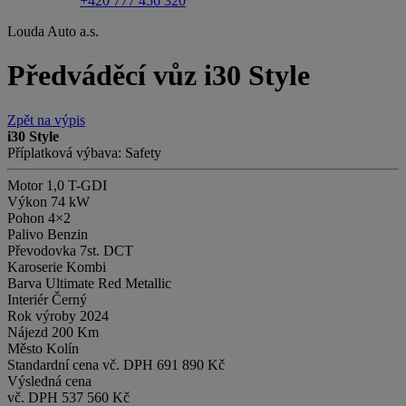
+420 777 456 320
Louda Auto a.s.
Předváděcí vůz i30 Style
Zpět na výpis
i30 Style
Příplatková výbava: Safety
Motor
1,0 T-GDI
Výkon
74 kW
Pohon
4×2
Palivo
Benzin
Převodovka
7st. DCT
Karoserie
Kombi
Barva
Ultimate Red Metallic
Interiér
Černý
Rok výroby
2024
Nájezd
200 Km
Město
Kolín
Standardní cena vč. DPH
691 890 Kč
Výsledná cena
vč. DPH
537 560 Kč