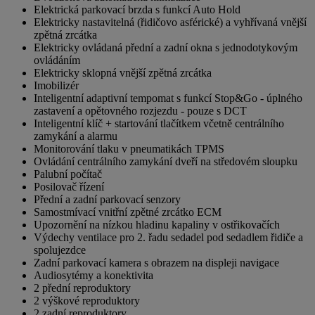
Elektrická parkovací brzda s funkcí Auto Hold
Elektricky nastavitelná (řidičovo asférické) a vyhřívaná vnější
zpětná zrcátka
Elektricky ovládaná přední a zadní okna s jednodotykovým
ovládáním
Elektricky sklopná vnější zpětná zrcátka
Imobilizér
Inteligentní adaptivní tempomat s funkcí Stop&Go - úplného
zastavení a opětovného rozjezdu - pouze s DCT
Inteligentní klíč + startování tlačítkem včetně centrálního
zamykání a alarmu
Monitorování tlaku v pneumatikách TPMS
Ovládání centrálního zamykání dveří na středovém sloupku
Palubní počítač
Posilovač řízení
Přední a zadní parkovací senzory
Samostmívací vnitřní zpětné zrcátko ECM
Upozornění na nízkou hladinu kapaliny v ostřikovačích
Výdechy ventilace pro 2. řadu sedadel pod sedadlem řidiče a
spolujezdce
Zadní parkovací kamera s obrazem na displeji navigace
Audiosytémy a konektivita
2 přední reproduktory
2 výškové reproduktory
2 zadní reproduktory