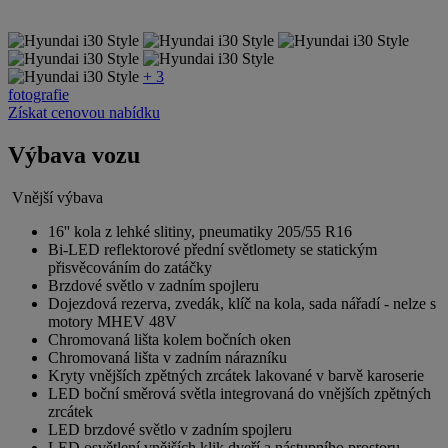
+ 3
fotografie
Získat cenovou nabídku
Výbava vozu
Vnější výbava
16'' kola z lehké slitiny, pneumatiky 205/55 R16
Bi-LED reflektorové přední světlomety se statickým
přisvěcováním do zatáčky
Brzdové světlo v zadním spojleru
Dojezdová rezerva, zvedák, klíč na kola, sada nářadí - nelze s
motory MHEV 48V
Chromovaná lišta kolem bočních oken
Chromovaná lišta v zadním nárazníku
Kryty vnějších zpětných zrcátek lakované v barvě karoserie
LED boční směrová světla integrovaná do vnějších zpětných
zrcátek
LED brzdové světlo v zadním spojleru
LED osvětlení vnějších klik dveří a nástupního prostoru