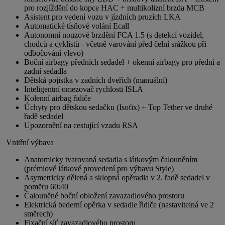
pro rozjíždění do kopce HAC + multikolizní brzda MCB
Asistent pro vedení vozu v jízdních pruzích LKA
Automatické tísňové volání Ecall
Autonomní nouzové brzdění FCA 1.5 (s detekcí vozidel,
chodců a cyklistů - včetně varování před čelní srážkou při
odbočování vlevo)
Boční airbagy předních sedadel + okenní airbagy pro přední a
zadní sedadla
Dětská pojistka v zadních dveřích (manuální)
Inteligentní omezovač rychlosti ISLA
Kolenní airbag řidiče
Úchyty pro dětskou sedačku (Isofix) + Top Tether ve druhé
řadě sedadel
Upozornění na cestující vzadu RSA
Vnitřní výbava
Anatomicky tvarovaná sedadla s látkovým čalouněním
(prémiové látkové provedení pro výbavu Style)
Asymetricky dělená a sklopná opěradla v 2. řadě sedadel v
poměru 60:40
Čalouněné boční obložení zavazadlového prostoru
Elektrická bederní opěrka v sedadle řidiče (nastavitelná ve 2
směrech)
Fixační síť zavazadlového prostoru