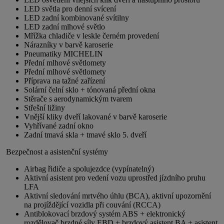
LED světla pro denní svícení
LED zadní kombinované svítilny
LED zadní mlhové světlo
Mřížka chladiče v leskle černém provedení
Nárazníky v barvě karoserie
Pneumatiky MICHELIN
Přední mlhové světlomety
Přední mlhové světlomety
Příprava na tažné zařízení
Solární čelní sklo + tónovaná přední okna
Stěrače s aerodynamickým tvarem
Střešní ližiny
Vnější kliky dveří lakované v barvě karoserie
Vyhřívané zadní okno
Zadní tmavá skla + tmavé sklo 5. dveří
Bezpečnost a asistenční systémy
Airbag řidiče a spolujezdce (vypínatelný)
Aktivní asistent pro vedení vozu uprostřed jízdního pruhu
LFA
Aktivní sledování mrtvého úhlu (BCA), aktivní upozornění
na projíždějící vozidla při couvání (RCCA)
Antiblokovací brzdový systém ABS + elektronický
rozdělovač brzdné síly EBD + brzdový asistent BA + asistent