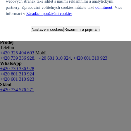
webových stránek také sdílet s našimi reklamními a analytickými
partnery. Zpracování volitelných cookies můžete také
odmítnout
. Více
informací v
Zásadách používání cookies
.
Kontakty
Servis
Telefon
Nastavení cookies
Rozumím a přijímám
+420 325 404 698
Mobil
+420 739 066 094
,
+420 733 542 394
Prodej
Telefon
+420 325 404 603
Mobil
+420 739 336 928
,
+420 601 310 924
,
+420 601 310 923
WhatsApp
+420 739 336 928
+420 601 310 924
+420 601 310 923
Sklad
+420 734 576 271