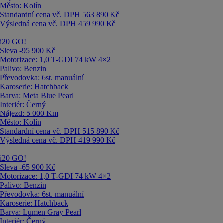
Město:
Kolín
Standardní cena vč. DPH
563 890 Kč
Výsledná cena vč. DPH
459 990 Kč
i20
GO!
Sleva -95 900 Kč
Motorizace:
1,0 T-GDI 74 kW 4×2
Palivo:
Benzin
Převodovka:
6st. manuální
Karoserie:
Hatchback
Barva:
Meta Blue Pearl
Interiér:
Černý
Nájezd:
5 000 Km
Město:
Kolín
Standardní cena vč. DPH
515 890 Kč
Výsledná cena vč. DPH
419 990 Kč
i20
GO!
Sleva -65 900 Kč
Motorizace:
1,0 T-GDI 74 kW 4×2
Palivo:
Benzin
Převodovka:
6st. manuální
Karoserie:
Hatchback
Barva:
Lumen Gray Pearl
Interiér:
Černý