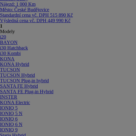
Nájezd:
1 000 Km
Město:
České Budějovice
Standardní cena vč. DPH
515 890 Kč
Výsledná cena vč. DPH
449 990 Kč
1
Modely
i20
BAYON
i30 Hatchback
i30 Kombi
KONA
KONA Hybrid
TUCSON
TUCSON Hybrid
TUCSON Plug-in hybrid
SANTA FE Hybrid
SANTA FE Plug-in Hybrid
INSTER
KONA Electric
IONIQ 5
IONIQ 5 N
IONIQ 6
IONIQ 6 N
IONIQ 9
Staria Hybrid