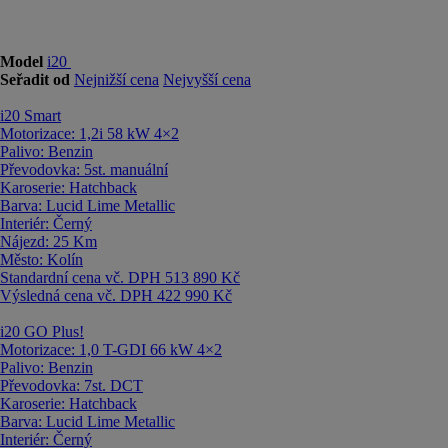
Model
i20
Seřadit od
Nejnižší cena
Nejvyšší cena
i20
Smart
Motorizace:
1,2i 58 kW 4×2
Palivo:
Benzin
Převodovka:
5st. manuální
Karoserie:
Hatchback
Barva:
Lucid Lime Metallic
Interiér:
Černý
Nájezd:
25 Km
Město:
Kolín
Standardní cena vč. DPH
513 890 Kč
Výsledná cena vč. DPH
422 990 Kč
i20
GO Plus!
Motorizace:
1,0 T-GDI 66 kW 4×2
Palivo:
Benzin
Převodovka:
7st. DCT
Karoserie:
Hatchback
Barva:
Lucid Lime Metallic
Interiér:
Černý