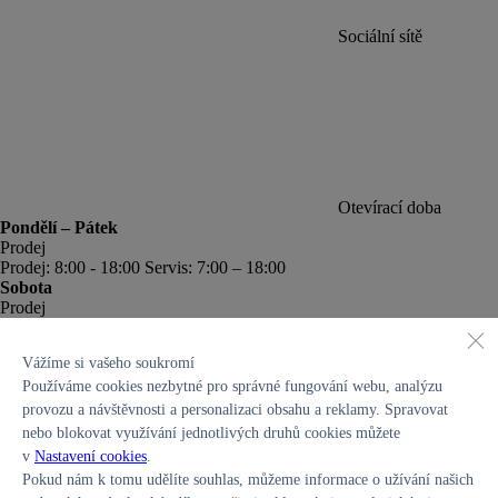
Sociální sítě
Otevírací doba
Pondělí – Pátek
Prodej
Prodej: 8:00 - 18:00 Servis: 7:00 – 18:00
Sobota
Prodej
Prodej: 8:00 - 12:00
Neděle
Vážíme si vašeho soukromí
Prodej
Používáme cookies nezbytné pro správné fungování webu, analýzu
zavřeno
provozu a návštěvnosti a personalizaci obsahu a reklamy. Spravovat
nebo blokovat využívání jednotlivých druhů cookies můžete
v
Nastavení cookies
.
Pokud nám k tomu udělíte souhlas, můžeme informace o užívání našich