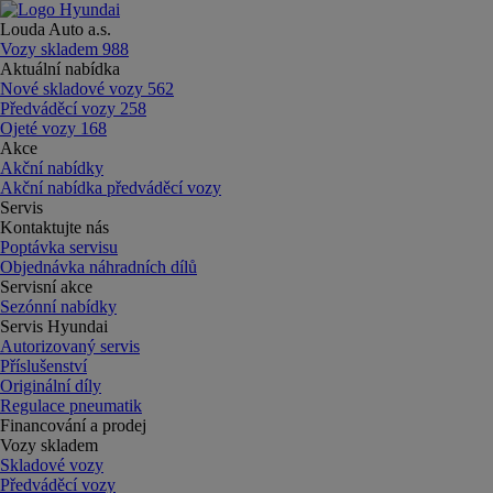
Louda Auto a.s.
Vozy skladem
988
Aktuální nabídka
Nové skladové vozy
562
Předváděcí vozy
258
Ojeté vozy
168
Akce
Akční nabídky
Akční nabídka předváděcí vozy
Servis
Kontaktujte nás
Poptávka servisu
Objednávka náhradních dílů
Servisní akce
Sezónní nabídky
Servis Hyundai
Autorizovaný servis
Příslušenství
Originální díly
Regulace pneumatik
Financování a prodej
Vozy skladem
Skladové vozy
Předváděcí vozy