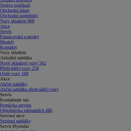
Správa souhlasů
Obchodní údaje
Obchodní podmínky
Vozy skladem
988
Akce
Servis
Financování a prodej
Modely
Kontakty
Vozy skladem
Aktuální nabídka
Nové skladové vozy
562
Předváděcí vozy
258
Ojeté vozy
168
Akce
Akční nabídky
Akční nabídka předváděcí vozy
Servis
Kontaktujte nás
Poptávka servisu
Objednávka náhradních dílů
Servisní akce
Sezónní nabídky
Servis Hyundai