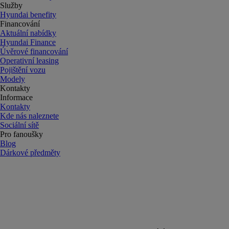
Služby
Hyundai benefity
Financování
Aktuální nabídky
Hyundai Finance
Úvěrové financování
Operativní leasing
Pojištění vozu
Modely
Kontakty
Informace
Kontakty
Kde nás naleznete
Sociální sítě
Pro fanoušky
Blog
Dárkové předměty