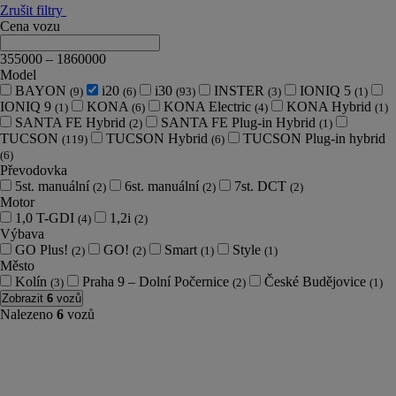
Zrušit filtry
Cena vozu
355000
–
1860000
Model
BAYON
i20
i30
INSTER
IONIQ 5
(9)
(6)
(93)
(3)
(1)
IONIQ 9
KONA
KONA Electric
KONA Hybrid
(1)
(6)
(4)
(1)
SANTA FE Hybrid
SANTA FE Plug-in Hybrid
(2)
(1)
TUCSON
TUCSON Hybrid
TUCSON Plug-in hybrid
(119)
(6)
(6)
Převodovka
5st. manuální
6st. manuální
7st. DCT
(2)
(2)
(2)
Motor
1,0 T-GDI
1,2i
(4)
(2)
Výbava
GO Plus!
GO!
Smart
Style
(2)
(2)
(1)
(1)
Město
Kolín
Praha 9 – Dolní Počernice
České Budějovice
(3)
(2)
(1)
Zobrazit
6
vozů
Nalezeno
6
vozů