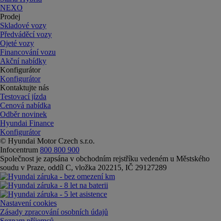
NEXO
Prodej
Skladové vozy
Předváděcí vozy
Ojeté vozy
Financování vozu
Akční nabídky
Konfigurátor
Konfigurátor
Kontaktujte nás
Testovací jízda
Cenová nabídka
Odběr novinek
Hyundai Finance
Konfigurátor
© Hyundai Motor Czech s.r.o.
Infocentrum
800 800 900
Společnost je zapsána v obchodním rejstříku vedeném u Městského
soudu v Praze, oddíl C, vložka 202215, IČ 29127289
Nastavení cookies
Zásady zpracování osobních údajů
Seznam příjemců